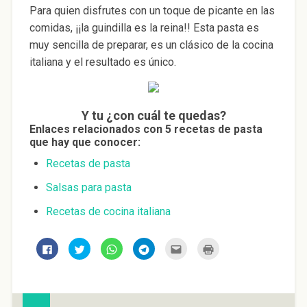
Para quien disfrutes con un toque de picante en las
comidas, ¡¡la guindilla es la reina!! Esta pasta es
muy sencilla de preparar, es un clásico de la cocina
italiana y el resultado es único.
Y tu ¿con cuál te quedas?
Enlaces relacionados con 5 recetas de pasta
que hay que conocer:
Recetas de pasta
Salsas para pasta
Recetas de cocina italiana
H
H
H
H
H
H
a
a
a
a
a
a
z
z
z
z
z
z
c
c
c
c
c
c
l
l
l
l
l
l
i
i
i
i
i
i
c
c
c
c
c
c
p
p
p
p
p
p