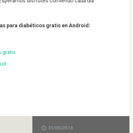
 ¡Esperamos disfrutes comiendo cada día
s para diabéticos gratis en Android:
 gratis
lud
31/05/2014