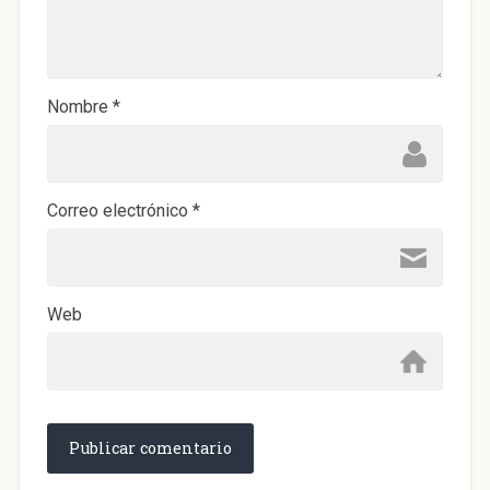
n
a
n
u
e
v
a
)
Nombre
*
Correo electrónico
*
Web