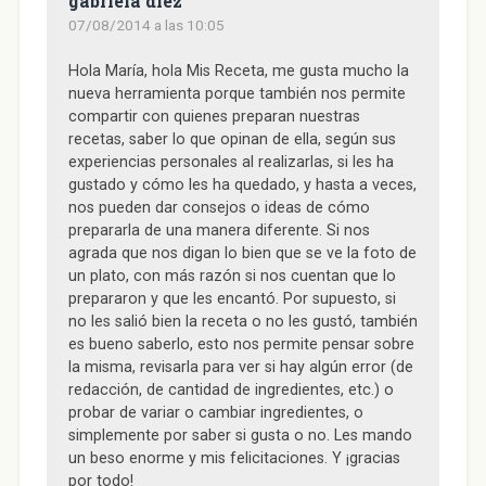
gabriela diez
a
n
a
a
S
n
a
n
n
e
07/08/2014 a las 10:05
a
n
a
a
a
n
u
n
n
b
u
e
u
u
r
e
v
e
e
e
Hola María, hola Mis Receta, me gusta mucho la
v
a
v
v
e
nueva herramienta porque también nos permite
a
)
a
a
n
)
)
)
u
compartir con quienes preparan nuestras
n
a
recetas, saber lo que opinan de ella, según sus
v
e
experiencias personales al realizarlas, si les ha
n
gustado y cómo les ha quedado, y hasta a veces,
t
a
nos pueden dar consejos o ideas de cómo
n
a
prepararla de una manera diferente. Si nos
n
u
agrada que nos digan lo bien que se ve la foto de
e
un plato, con más razón si nos cuentan que lo
v
a
prepararon y que les encantó. Por supuesto, si
)
no les salió bien la receta o no les gustó, también
es bueno saberlo, esto nos permite pensar sobre
la misma, revisarla para ver si hay algún error (de
redacción, de cantidad de ingredientes, etc.) o
probar de variar o cambiar ingredientes, o
simplemente por saber si gusta o no. Les mando
un beso enorme y mis felicitaciones. Y ¡gracias
por todo!