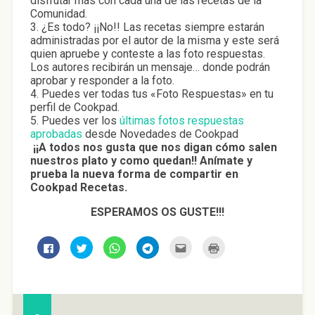
disfrutar más con cada una de las recetas de la
Comunidad.
3. ¿Es todo? ¡¡No!! Las recetas siempre estarán
administradas por el autor de la misma y este será
quien apruebe y conteste a las foto respuestas.
Los autores recibirán un mensaje… donde podrán
aprobar y responder a la foto.
4. Puedes ver todas tus «Foto Respuestas» en tu
perfil de Cookpad.
5. Puedes ver los
últimas fotos respuestas
aprobadas
desde Novedades de Cookpad
¡¡A todos nos gusta que nos digan cómo salen
nuestros plato y como quedan!! Anímate y
prueba la nueva forma de compartir en
Cookpad Recetas.
ESPERAMOS OS GUSTE!!!
H
H
H
H
H
H
a
a
a
a
a
a
z
z
z
z
z
z
c
c
c
c
c
c
l
l
l
l
l
l
i
i
i
i
i
i
c
c
c
c
c
c
p
p
p
p
p
p
a
a
a
a
a
a