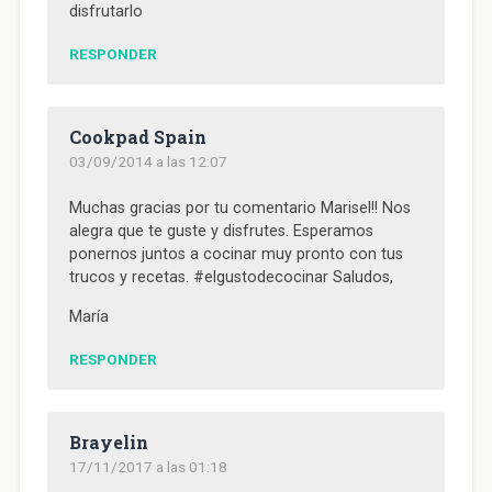
v
a
v
v
e
disfrutarlo
a
)
a
a
n
)
)
)
u
n
a
RESPONDER
v
e
n
t
a
n
Cookpad Spain
a
n
03/09/2014 a las 12:07
u
e
v
Muchas gracias por tu comentario Marisel!! Nos
a
)
alegra que te guste y disfrutes. Esperamos
ponernos juntos a cocinar muy pronto con tus
trucos y recetas. #elgustodecocinar Saludos,
María
RESPONDER
Brayelin
17/11/2017 a las 01:18