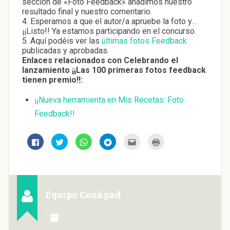
sección de «Foto Feedback» añadimos nuestro
resultado final y nuestro comentario.
4. Esperamos a que el autor/a apruebe la foto y…
¡¡Listo!! Ya estamos participando en el concurso.
5. Aquí podéis ver las
últimas fotos Feedback
publicadas y aprobadas.
Enlaces relacionados con Celebrando el
lanzamiento ¡¡Las 100 primeras fotos feedback
tienen premio!!:
¡¡Nueva herramienta en Mis Recetas: Foto
Feedback!!
H
H
H
H
H
H
a
a
a
a
a
a
z
z
z
z
z
z
c
c
c
c
c
c
l
l
l
l
l
l
i
i
i
i
i
i
c
c
c
c
c
c
p
p
p
p
p
p
a
a
a
a
a
a
Equipo Cookpad
r
r
r
r
r
r
a
a
a
a
a
a
c
c
c
c
e
i
o
o
o
o
n
m
m
m
m
m
v
p
p
p
p
p
i
r