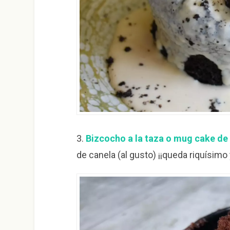
3.
Bizcocho a la taza o mug cake de
de canela (al gusto) ¡¡queda riquísimo