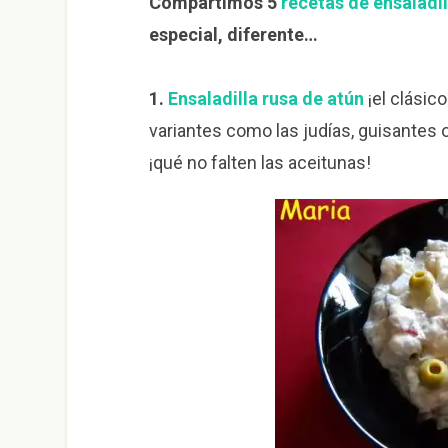
Compartimos 5
recetas de ensaladil
especial, diferente…
1.
Ensaladilla rusa de atún
¡el clásic
variantes como las judías, guisantes o
¡qué no falten las aceitunas!