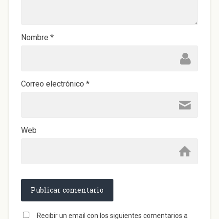
a
n
u
e
v
a
)
Nombre
*
Correo electrónico
*
Web
Recibir un email con los siguientes comentarios a