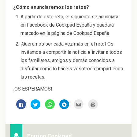
¿Cómo anunciaremos los retos?
A partir de este reto, el siguiente se anunciará
en Facebook de Cookpad España y quedará
marcado en la página de Cookpad España
¡Queremos ser cada vez más en el reto! Os
invitamos a compartir la noticia e invitar a todos
los familiares, amigos y demás conocidos a
disfrutar como lo hacéis vosotros compartiendo
las recetas.
¡OS ESPERAMOS!
H
H
H
H
H
H
a
a
a
a
a
a
z
z
z
z
z
z
c
c
c
c
c
c
l
l
l
l
l
l
i
i
i
i
i
i
c
c
c
c
c
c
p
p
p
p
p
p
a
a
a
a
a
a
Equipo Cookpad
r
r
r
r
r
r