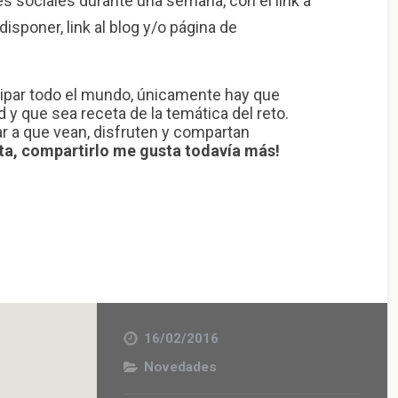
es sociales durante una semana, con el link a
isponer, link al blog y/o página de
ipar todo el mundo, únicamente hay que
 y que sea receta de la temática del reto.
ar a que vean, disfruten y compartan
ta, compartirlo me gusta todavía más!
16/02/2016
Novedades