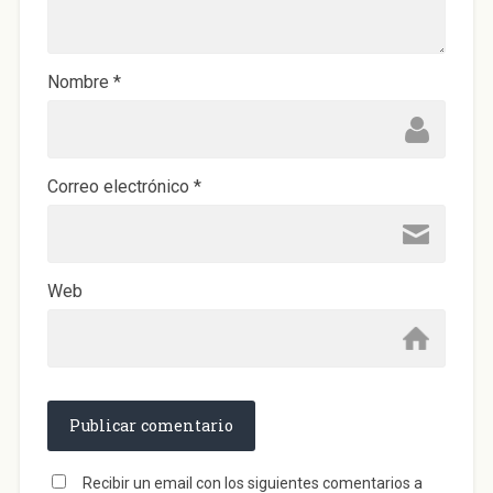
n
u
e
v
a
)
Nombre
*
Correo electrónico
*
Web
Recibir un email con los siguientes comentarios a