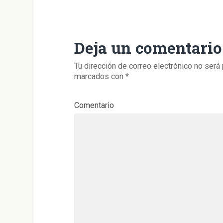
o
r
p
a
e
u
k
(
p
m
c
n
(
S
(
(
t
a
S
e
S
S
r
v
e
a
e
e
ó
e
a
b
a
a
n
n
b
r
b
b
i
t
Deja un comentario
r
e
r
r
c
a
e
e
e
e
o
n
e
n
e
e
a
a
n
u
n
n
u
n
Tu dirección de correo electrónico no será 
u
n
u
u
n
u
marcados con
*
n
a
n
n
a
e
a
v
a
a
m
v
v
e
v
v
i
a
e
n
e
e
g
)
n
t
n
n
o
Comentario
t
a
t
t
(
a
n
a
a
S
n
a
n
n
e
a
n
a
a
a
n
u
n
n
b
u
e
u
u
r
e
v
e
e
e
v
a
v
v
e
a
)
a
a
n
)
)
)
u
n
a
v
e
n
t
a
n
a
n