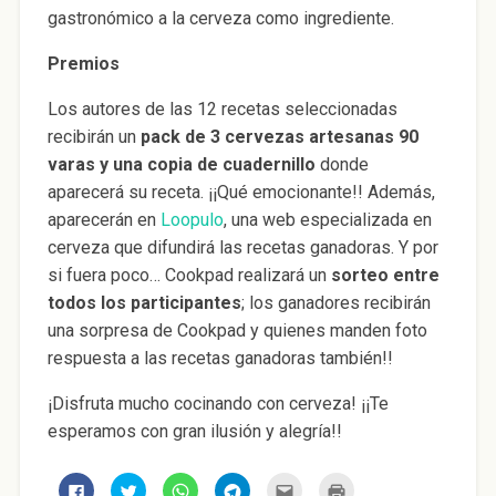
gastronómico a la cerveza como ingrediente.
Premios
Los autores de las 12 recetas seleccionadas
recibirán un
pack de 3 cervezas artesanas 90
varas y una copia de cuadernillo
donde
aparecerá su receta. ¡¡Qué emocionante!! Además,
aparecerán en
Loopulo
, una web especializada en
cerveza que difundirá las recetas ganadoras. Y por
si fuera poco… Cookpad realizará un
sorteo entre
todos los participantes
; los ganadores recibirán
una sorpresa de Cookpad y quienes manden foto
respuesta a las recetas ganadoras también!!
¡Disfruta mucho cocinando con cerveza! ¡¡Te
esperamos con gran ilusión y alegría!!
H
H
H
H
H
H