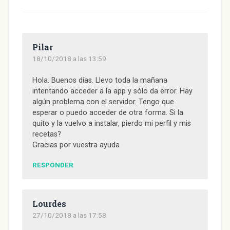
u
n
u
u
n
u
n
a
n
n
a
e
a
v
a
a
m
v
v
e
v
v
i
a
e
n
e
e
g
)
n
t
n
n
o
t
a
t
t
(
Pilar
a
n
a
a
S
n
a
n
n
e
18/10/2018 a las 13:59
a
n
a
a
a
n
u
n
n
b
u
e
u
u
r
e
v
e
e
e
Hola. Buenos días. Llevo toda la mañana
v
a
v
v
e
intentando acceder a la app y sólo da error. Hay
a
)
a
a
n
)
)
)
u
algún problema con el servidor. Tengo que
n
a
esperar o puedo acceder de otra forma. Si la
v
e
quito y la vuelvo a instalar, pierdo mi perfil y mis
n
recetas?
t
a
Gracias por vuestra ayuda
n
a
n
RESPONDER
u
e
v
a
)
Lourdes
27/10/2018 a las 17:58