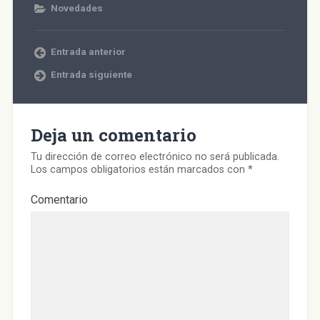
F
T
W
T
r
a
Novedades
a
w
h
e
r
b
c
i
a
l
e
r
e
t
t
e
o
e
b
t
s
g
e
e
o
e
A
r
l
n
Entrada anterior
o
r
p
a
e
u
k
(
p
m
c
n
(
S
(
(
t
a
Entrada siguiente
S
e
S
S
r
v
e
a
e
e
ó
e
a
b
a
a
n
n
b
r
b
b
i
t
r
e
r
r
c
a
e
e
e
e
o
n
Deja un comentario
e
n
e
e
a
a
n
u
n
n
u
n
u
n
u
u
n
u
Tu dirección de correo electrónico no será publicada.
n
a
n
n
a
e
a
v
a
a
m
v
Los campos obligatorios están marcados con
*
v
e
v
v
i
a
e
n
e
e
g
)
n
t
n
n
o
Comentario
t
a
t
t
(
a
n
a
a
S
n
a
n
n
e
a
n
a
a
a
n
u
n
n
b
u
e
u
u
r
e
v
e
e
e
v
a
v
v
e
a
)
a
a
n
)
)
)
u
n
a
v
e