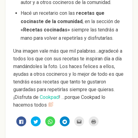
autor y a otros cocineros de la comunidad.
Hacé un recetario con las
recetas que
cocinaste de la comunidad
, en la sección de
«Recetas cocinadas»
siempre las tendrás a
mano para volver a repetirlas y disfrutarlas.
Una imagen vale más que mil palabras…agradecé a
todos los que con sus recetas te inspiran día a día
mandándoles la foto. Los haces felices a ellos,
ayudas a otros cocineros y lo mejor de todo es que
tendrás esas recetas que tanto te gustaron
guardadas para repetirlas siempre que quieras.
¡Disfruta de
Cookpad
! …porque Cookpad lo
hacemos todos
H
H
H
H
H
H
a
a
a
a
a
a
z
z
z
z
z
z
c
c
c
c
c
c
l
l
l
l
l
l