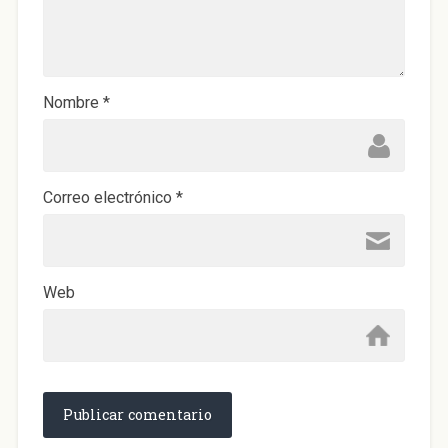
a
n
a
n
u
e
v
a
)
Nombre
*
Correo electrónico
*
Web