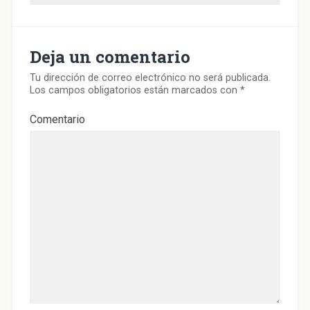
e
n
t
a
n
a
Deja un comentario
n
u
e
v
Tu dirección de correo electrónico no será publicada.
a
Los campos obligatorios están marcados con
*
)
Comentario