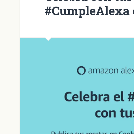
#CumpleAlexa 