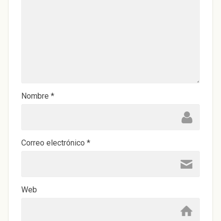
a
n
u
e
v
a
)
Nombre
*
Correo electrónico
*
Web