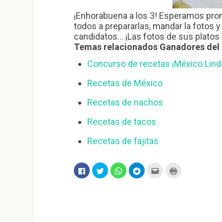
¡Enhorabuena a los 3! Esperamos pro
todos a prepararlas, mandar la fotos 
candidatos… ¡Las fotos de sus plato
Temas relacionados Ganadores del 
Concurso de recetas ¡México Lind
Recetas de México
Recetas de nachos
Recetas de tacos
Recetas de fajitas
H
H
H
H
H
H
a
a
a
a
a
a
z
z
z
z
z
z
c
c
c
c
c
c
l
l
l
l
l
l
i
i
i
i
i
i
c
c
c
c
c
c
p
p
p
p
p
p
a
a
a
a
a
a