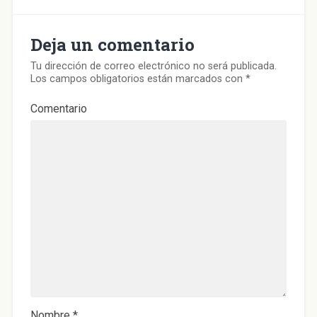
t
a
n
a
Deja un comentario
n
u
e
v
Tu dirección de correo electrónico no será publicada.
a
Los campos obligatorios están marcados con
*
)
Comentario
Nombre
*