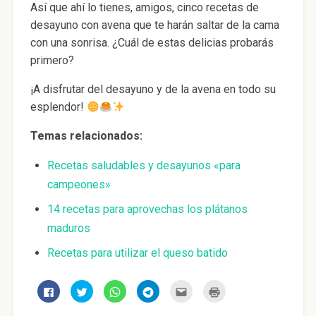
Así que ahí lo tienes, amigos, cinco recetas de
desayuno con avena que te harán saltar de la cama
con una sonrisa. ¿Cuál de estas delicias probarás
primero?
¡A disfrutar del desayuno y de la avena en todo su
esplendor!
Temas relacionados:
Recetas saludables y desayunos «para
campeones»
14 recetas para aprovechas los plátanos
maduros
Recetas para utilizar el queso batido
H
H
H
H
H
H
a
a
a
a
a
a
z
z
z
z
z
z
c
c
c
c
c
c