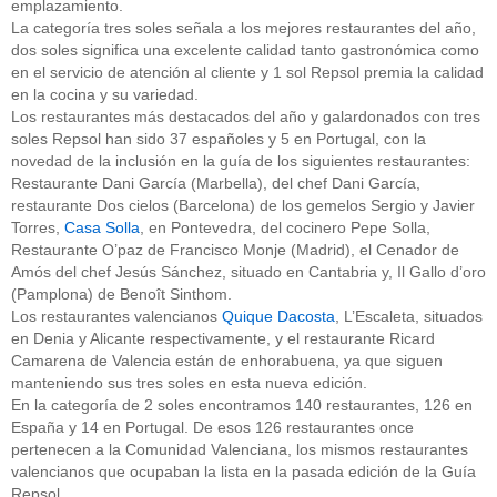
emplazamiento.
La categoría tres soles señala a los mejores restaurantes del año,
dos soles significa una excelente calidad tanto gastronómica como
en el servicio de atención al cliente y 1 sol Repsol premia la calidad
en la cocina y su variedad.
Los restaurantes más destacados del año y galardonados con tres
soles Repsol han sido 37 españoles y 5 en Portugal, con la
novedad de la inclusión en la guía de los siguientes restaurantes:
Restaurante Dani García (Marbella), del chef Dani García,
restaurante Dos cielos (Barcelona) de los gemelos Sergio y Javier
Torres,
Casa Solla
, en Pontevedra, del cocinero Pepe Solla,
Restaurante O’paz de Francisco Monje (Madrid), el Cenador de
Amós del chef Jesús Sánchez, situado en Cantabria y, Il Gallo d’oro
(Pamplona) de Benoît Sinthom.
Los restaurantes valencianos
Quique Dacosta
, L’Escaleta, situados
en Denia y Alicante respectivamente, y el restaurante Ricard
Camarena de Valencia están de enhorabuena, ya que siguen
manteniendo sus tres soles en esta nueva edición.
En la categoría de 2 soles encontramos 140 restaurantes, 126 en
España y 14 en Portugal. De esos 126 restaurantes once
pertenecen a la Comunidad Valenciana, los mismos restaurantes
valencianos que ocupaban la lista en la pasada edición de la Guía
Repsol.