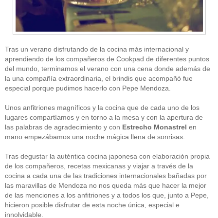
Tras un verano disfrutando de la cocina más internacional y
aprendiendo de los compañeros de Cookpad de diferentes puntos
del mundo, terminamos el verano con una cena donde además de
la una compañía extraordinaria, el brindis que acompañó fue
CATEGORÍAS
especial porque pudimos hacerlo con Pepe Mendoza.
Alimentación
(10)
Unos anfitriones magníficos y la cocina que de cada uno de los
Alimentos
(44)
America
(8)
lugares compartíamos y en torno a la mesa y con la apertura de
Carnes
(3)
las palabras de agradecimiento y con
Estrecho Monastrel
en
cataluña
(1)
mano empezábamos una noche mágica llena de sonrisas.
chef
(2)
Chefs
(59)
Tras degustar la auténtica cocina japonesa con elaboración propia
Cocina
(38)
de los compañeros, recetas mexicanas y viajar a través de la
consejos
(3)
cocina a cada una de las tradiciones internacionales bañadas por
El Celler de Can Roca
(1)
las maravillas de Mendoza no nos queda más que hacer la mejor
Empresas
(12)
de las menciones a los anfitriones y a todos los que, junto a Pepe,
ferran adria
(10)
formación
(1)
hicieron posible disfrutar de esta noche única, especial e
Gastronomía
(18)
innolvidable.