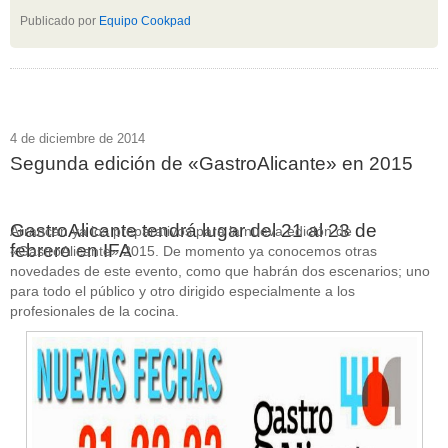
Publicado por
Equipo Cookpad
4 de diciembre de 2014
Segunda edición de «GastroAlicante» en 2015
GastroAlicante tendrá lugar del 21 al 23 de
Arrancan ya los preparativos para la nueva edición de
febrero en IFA
«GastroAlicante» 2015. De momento ya conocemos otras
novedades de este evento, como que habrán dos escenarios; uno
para todo el público y otro dirigido especialmente a los
profesionales de la cocina.