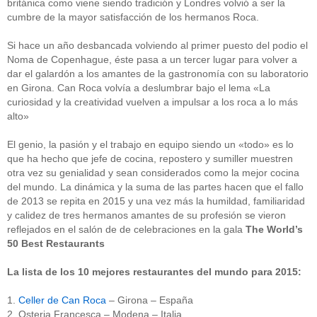
británica como viene siendo tradición y Londres volvió a ser la
cumbre de la mayor satisfacción de los hermanos Roca.
Si hace un año desbancada volviendo al primer puesto del podio el
Noma de Copenhague, éste pasa a un tercer lugar para volver a
dar el galardón a los amantes de la gastronomía con su laboratorio
en Girona. Can Roca volvía a deslumbrar bajo el lema «La
curiosidad y la creatividad vuelven a impulsar a los roca a lo más
alto»
El genio, la pasión y el trabajo en equipo siendo un «todo» es lo
que ha hecho que jefe de cocina, repostero y sumiller muestren
otra vez su genialidad y sean considerados como la mejor cocina
del mundo. La dinámica y la suma de las partes hacen que el fallo
de 2013 se repita en 2015 y una vez más la humildad, familiaridad
y calidez de tres hermanos amantes de su profesión se vieron
reflejados en el salón de de celebraciones en la gala
The World’s
50 Best Restaurants
La lista de los 10 mejores restaurantes del mundo para 2015:
1.
Celler de Can Roca
– Girona – España
2. Osteria Francesca – Modena – Italia