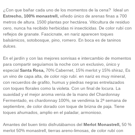
guías
(13)
Guipuzcoa
(2)
¿Con que bañar cada uno de los momentos de la cena? Ideal un
Italia
(1)
Estrecho, 100% monastrell,
viñedo único de arenas finas a 700
Joan Roca
(2)
metros de altura. 1500 plantas por hectárea. Viticultura de residuo
libros
(2)
cero, nunca ha recibido herbicidas ni insecticidas. De color rubí con
Madrid
(4)
reflejos de granate. Fascicnate, en nariz aparecen toques
mejores-productos
(3)
balsámicos, sotobosque, pino, romero. En boca es de taninos
México
(1)
Murcia
(1)
dulces.
País Vasco
(1)
quesos
(3)
En el jardín y con las mejores sonrisas e intercambio de momentos
Restaurantes
(38)
para compartir seguíamos la noche con un exclusivo, único y
rutas de tapas
(2)
especial
Santa Rosa,
70% Cabernet, 15% merlot y 15% shiraz, Es
Setas
(1)
un vino de capa alta, de color rojo rubí. en nariz es muy mineral,
Sin categoría
(348)
con recuerdos de grafito, humus y piedras negras entrelazados
solidaridad
(1)
con toques florales como la violeta. Con un final de locura. La
tapas
(2)
suavidad y el mejor aroma venía de la mano del Chardonnay
Fermentado, es chardonnay 100%, se vendimia la 2ª semana de
" ALT="RSS" /> SUSCRÍBETE
septiembre, de color dorado con toque de brizna de paja. Tiene
toques ahumados, amplio en el paladar, armonioso.
RSS - Entradas
Amantes del buen tinto disfrutábamos del
Merlot Monastrell,
50 %
ADMINISTRAR
merlot 50% monastrell, tierras areno-limosas, de color rubí con