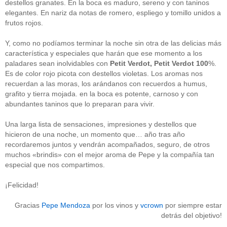
destellos granates. En la boca es maduro, sereno y con taninos
Acceder
elegantes. En nariz da notas de romero, espliego y tomillo unidos a
frutos rojos.
Y, como no podíamos terminar la noche sin otra de las delicias más
característica y especiales que harán que ese momento a los
paladares sean inolvidables con
Petit Verdot, Petit Verdot 100
%.
Es de color rojo picota con destellos violetas. Los aromas nos
recuerdan a las moras, los arándanos con recuerdos a humus,
grafito y tierra mojada. en la boca es potente, carnoso y con
abundantes taninos que lo preparan para vivir.
Una larga lista de sensaciones, impresiones y destellos que
hicieron de una noche, un momento que… año tras año
recordaremos juntos y vendrán acompañados, seguro, de otros
muchos «brindis» con el mejor aroma de Pepe y la compañía tan
especial que nos compartimos.
¡Felicidad!
Gracias
Pepe Mendoza
por los vinos y
vcrown
por siempre estar
detrás del objetivo!