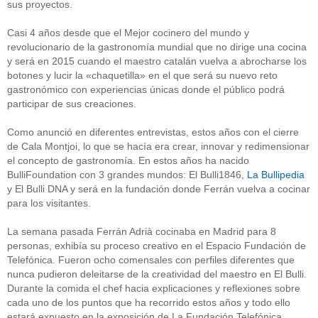
sus proyectos.
Casi 4 años desde que el Mejor cocinero del mundo y
revolucionario de la gastronomía mundial que no dirige una cocina
y será en 2015 cuando el maestro catalán vuelva a abrocharse los
botones y lucir la «chaquetilla» en el que será su nuevo reto
gastronómico con experiencias únicas donde el público podrá
participar de sus creaciones.
Como anunció en diferentes entrevistas, estos años con el cierre
de Cala Montjoi, lo que se hacía era crear, innovar y redimensionar
el concepto de gastronomía. En estos años ha nacido
BulliFoundation con 3 grandes mundos: El Bulli1846,
La Bullipedia
y El Bulli DNA y será en la fundación donde Ferrán vuelva a cocinar
para los visitantes.
La semana pasada Ferrán Adrià cocinaba en Madrid para 8
personas, exhibía su proceso creativo en el Espacio Fundación de
Telefónica. Fueron ocho comensales con perfiles diferentes que
nunca pudieron deleitarse de la creatividad del maestro en El Bulli.
Durante la comida el chef hacia explicaciones y reflexiones sobre
cada uno de los puntos que ha recorrido estos años y todo ello
estará expuesto en la exposición de La Fundación Telefónica.