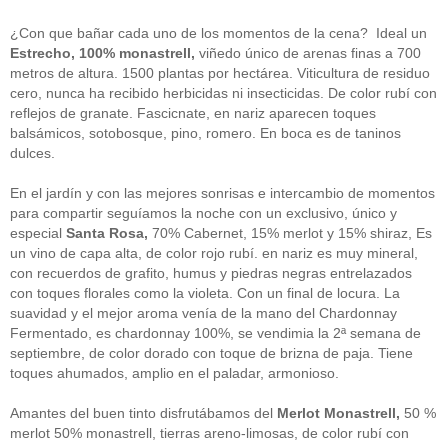
guías
(13)
Guipuzcoa
(2)
¿Con que bañar cada uno de los momentos de la cena? Ideal un
Italia
(1)
Estrecho, 100% monastrell,
viñedo único de arenas finas a 700
Joan Roca
(2)
metros de altura. 1500 plantas por hectárea. Viticultura de residuo
libros
(2)
cero, nunca ha recibido herbicidas ni insecticidas. De color rubí con
Madrid
(4)
reflejos de granate. Fascicnate, en nariz aparecen toques
mejores-productos
(3)
balsámicos, sotobosque, pino, romero. En boca es de taninos
México
(1)
Murcia
(1)
dulces.
País Vasco
(1)
quesos
(3)
En el jardín y con las mejores sonrisas e intercambio de momentos
Restaurantes
(38)
para compartir seguíamos la noche con un exclusivo, único y
rutas de tapas
(2)
especial
Santa Rosa,
70% Cabernet, 15% merlot y 15% shiraz, Es
Setas
(1)
un vino de capa alta, de color rojo rubí. en nariz es muy mineral,
Sin categoría
(348)
con recuerdos de grafito, humus y piedras negras entrelazados
solidaridad
(1)
con toques florales como la violeta. Con un final de locura. La
tapas
(2)
suavidad y el mejor aroma venía de la mano del Chardonnay
Fermentado, es chardonnay 100%, se vendimia la 2ª semana de
" ALT="RSS" /> SUSCRÍBETE
septiembre, de color dorado con toque de brizna de paja. Tiene
toques ahumados, amplio en el paladar, armonioso.
RSS - Entradas
Amantes del buen tinto disfrutábamos del
Merlot Monastrell,
50 %
ADMINISTRAR
merlot 50% monastrell, tierras areno-limosas, de color rubí con