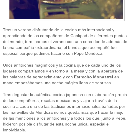
Tras un verano disfrutando de la cocina más internacional y
aprendiendo de los compañeros de Cookpad de diferentes puntos
del mundo, terminamos el verano con una cena donde además de
la una compañía extraordinaria, el brindis que acompañó fue
CATEGORÍAS
especial porque pudimos hacerlo con Pepe Mendoza.
Alimentación
(10)
Unos anfitriones magníficos y la cocina que de cada uno de los
Alimentos
(44)
America
(8)
lugares compartíamos y en torno a la mesa y con la apertura de
Carnes
(3)
las palabras de agradecimiento y con
Estrecho Monastrel
en
cataluña
(1)
mano empezábamos una noche mágica llena de sonrisas.
chef
(2)
Chefs
(59)
Tras degustar la auténtica cocina japonesa con elaboración propia
Cocina
(38)
de los compañeros, recetas mexicanas y viajar a través de la
consejos
(3)
cocina a cada una de las tradiciones internacionales bañadas por
El Celler de Can Roca
(1)
las maravillas de Mendoza no nos queda más que hacer la mejor
Empresas
(12)
de las menciones a los anfitriones y a todos los que, junto a Pepe,
ferran adria
(10)
formación
(1)
hicieron posible disfrutar de esta noche única, especial e
Gastronomía
(18)
innolvidable.