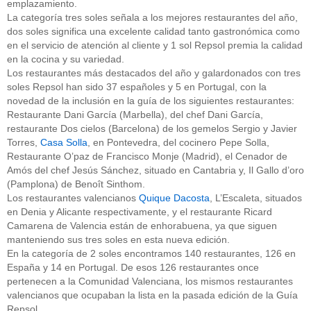
emplazamiento.
La categoría tres soles señala a los mejores restaurantes del año,
dos soles significa una excelente calidad tanto gastronómica como
en el servicio de atención al cliente y 1 sol Repsol premia la calidad
en la cocina y su variedad.
Los restaurantes más destacados del año y galardonados con tres
soles Repsol han sido 37 españoles y 5 en Portugal, con la
novedad de la inclusión en la guía de los siguientes restaurantes:
Restaurante Dani García (Marbella), del chef Dani García,
restaurante Dos cielos (Barcelona) de los gemelos Sergio y Javier
Torres,
Casa Solla
, en Pontevedra, del cocinero Pepe Solla,
Restaurante O’paz de Francisco Monje (Madrid), el Cenador de
Amós del chef Jesús Sánchez, situado en Cantabria y, Il Gallo d’oro
(Pamplona) de Benoît Sinthom.
Los restaurantes valencianos
Quique Dacosta
, L’Escaleta, situados
en Denia y Alicante respectivamente, y el restaurante Ricard
Camarena de Valencia están de enhorabuena, ya que siguen
manteniendo sus tres soles en esta nueva edición.
En la categoría de 2 soles encontramos 140 restaurantes, 126 en
España y 14 en Portugal. De esos 126 restaurantes once
pertenecen a la Comunidad Valenciana, los mismos restaurantes
valencianos que ocupaban la lista en la pasada edición de la Guía
Repsol.