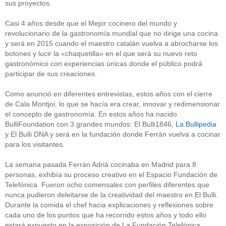
sus proyectos.
Casi 4 años desde que el Mejor cocinero del mundo y
revolucionario de la gastronomía mundial que no dirige una cocina
y será en 2015 cuando el maestro catalán vuelva a abrocharse los
botones y lucir la «chaquetilla» en el que será su nuevo reto
gastronómico con experiencias únicas donde el público podrá
participar de sus creaciones.
Como anunció en diferentes entrevistas, estos años con el cierre
de Cala Montjoi, lo que se hacía era crear, innovar y redimensionar
el concepto de gastronomía. En estos años ha nacido
BulliFoundation con 3 grandes mundos: El Bulli1846,
La Bullipedia
y El Bulli DNA y será en la fundación donde Ferrán vuelva a cocinar
para los visitantes.
La semana pasada Ferrán Adrià cocinaba en Madrid para 8
personas, exhibía su proceso creativo en el Espacio Fundación de
Telefónica. Fueron ocho comensales con perfiles diferentes que
nunca pudieron deleitarse de la creatividad del maestro en El Bulli.
Durante la comida el chef hacia explicaciones y reflexiones sobre
cada uno de los puntos que ha recorrido estos años y todo ello
estará expuesto en la exposición de La Fundación Telefónica.