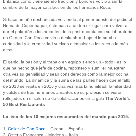
británica como viene siendo tradición y Londres volvió a ser la
cumbre de la mayor satisfacción de los hermanos Roca.
Si hace un año desbancada volviendo al primer puesto del podio el
Noma de Copenhague, éste pasa a un tercer lugar para volver a
dar el galardón a los amantes de la gastronomía con su laboratorio
en Girona. Can Roca volvía a deslumbrar bajo el lema «La
curiosidad y la creatividad vuelven a impulsar a los roca a lo más
alto»
El genio, la pasión y el trabajo en equipo siendo un «todo» es lo
que ha hecho que jefe de cocina, repostero y sumiller muestren
otra vez su genialidad y sean considerados como la mejor cocina
del mundo. La dinámica y la suma de las partes hacen que el fallo
de 2013 se repita en 2015 y una vez más la humildad, familiaridad
y calidez de tres hermanos amantes de su profesión se vieron
reflejados en el salón de de celebraciones en la gala
The World’s
50 Best Restaurants
La lista de los 10 mejores restaurantes del mundo para 2015:
1.
Celler de Can Roca
– Girona – España
2. Osteria Francesca – Modena – Italia