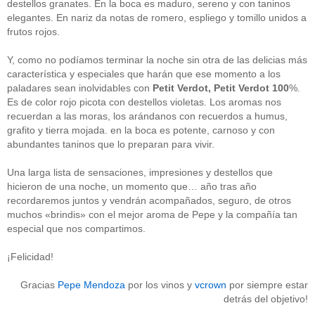
destellos granates. En la boca es maduro, sereno y con taninos
Acceder
elegantes. En nariz da notas de romero, espliego y tomillo unidos a
frutos rojos.
Y, como no podíamos terminar la noche sin otra de las delicias más
característica y especiales que harán que ese momento a los
paladares sean inolvidables con
Petit Verdot, Petit Verdot 100
%.
Es de color rojo picota con destellos violetas. Los aromas nos
recuerdan a las moras, los arándanos con recuerdos a humus,
grafito y tierra mojada. en la boca es potente, carnoso y con
abundantes taninos que lo preparan para vivir.
Una larga lista de sensaciones, impresiones y destellos que
hicieron de una noche, un momento que… año tras año
recordaremos juntos y vendrán acompañados, seguro, de otros
muchos «brindis» con el mejor aroma de Pepe y la compañía tan
especial que nos compartimos.
¡Felicidad!
Gracias
Pepe Mendoza
por los vinos y
vcrown
por siempre estar
detrás del objetivo!