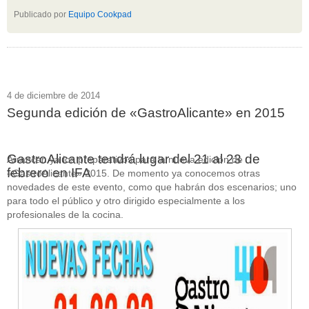
Publicado por
Equipo Cookpad
4 de diciembre de 2014
Segunda edición de «GastroAlicante» en 2015
GastroAlicante tendrá lugar del 21 al 23 de
Arrancan ya los preparativos para la nueva edición de
febrero en IFA
«GastroAlicante» 2015. De momento ya conocemos otras
novedades de este evento, como que habrán dos escenarios; uno
para todo el público y otro dirigido especialmente a los
profesionales de la cocina.