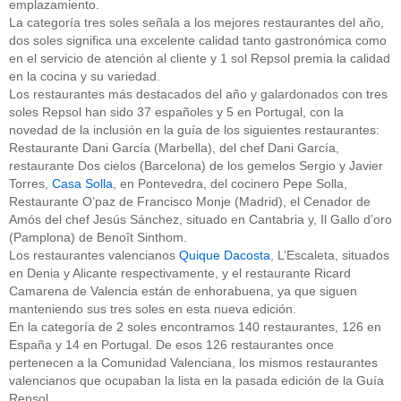
emplazamiento.
La categoría tres soles señala a los mejores restaurantes del año,
dos soles significa una excelente calidad tanto gastronómica como
en el servicio de atención al cliente y 1 sol Repsol premia la calidad
en la cocina y su variedad.
Los restaurantes más destacados del año y galardonados con tres
soles Repsol han sido 37 españoles y 5 en Portugal, con la
novedad de la inclusión en la guía de los siguientes restaurantes:
Restaurante Dani García (Marbella), del chef Dani García,
restaurante Dos cielos (Barcelona) de los gemelos Sergio y Javier
Torres,
Casa Solla
, en Pontevedra, del cocinero Pepe Solla,
Restaurante O’paz de Francisco Monje (Madrid), el Cenador de
Amós del chef Jesús Sánchez, situado en Cantabria y, Il Gallo d’oro
(Pamplona) de Benoît Sinthom.
Los restaurantes valencianos
Quique Dacosta
, L’Escaleta, situados
en Denia y Alicante respectivamente, y el restaurante Ricard
Camarena de Valencia están de enhorabuena, ya que siguen
manteniendo sus tres soles en esta nueva edición.
En la categoría de 2 soles encontramos 140 restaurantes, 126 en
España y 14 en Portugal. De esos 126 restaurantes once
pertenecen a la Comunidad Valenciana, los mismos restaurantes
valencianos que ocupaban la lista en la pasada edición de la Guía
Repsol.