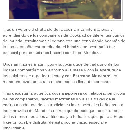
Tras un verano disfrutando de la cocina más internacional y
aprendiendo de los compañeros de Cookpad de diferentes puntos
del mundo, terminamos el verano con una cena donde además de
la una compañía extraordinaria, el brindis que acompañó fue
CATEGORÍAS
especial porque pudimos hacerlo con Pepe Mendoza.
Alimentación
(10)
Unos anfitriones magníficos y la cocina que de cada uno de los
Alimentos
(44)
America
(8)
lugares compartíamos y en torno a la mesa y con la apertura de
Carnes
(3)
las palabras de agradecimiento y con
Estrecho Monastrel
en
cataluña
(1)
mano empezábamos una noche mágica llena de sonrisas.
chef
(2)
Chefs
(59)
Tras degustar la auténtica cocina japonesa con elaboración propia
Cocina
(38)
de los compañeros, recetas mexicanas y viajar a través de la
consejos
(3)
cocina a cada una de las tradiciones internacionales bañadas por
El Celler de Can Roca
(1)
las maravillas de Mendoza no nos queda más que hacer la mejor
Empresas
(12)
de las menciones a los anfitriones y a todos los que, junto a Pepe,
ferran adria
(10)
formación
(1)
hicieron posible disfrutar de esta noche única, especial e
Gastronomía
(18)
innolvidable.