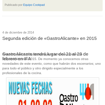
Publicado por
Equipo Cookpad
4 de diciembre de 2014
Segunda edición de «GastroAlicante» en 2015
GastroAlicante tendrá lugar del 21 al 23 de
Arrancan ya los preparativos para la nueva edición de
febrero en IFA
«GastroAlicante» 2015. De momento ya conocemos otras
novedades de este evento, como que habrán dos escenarios; uno
para todo el público y otro dirigido especialmente a los
profesionales de la cocina.