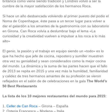
británica como viene siendo tradición y Londres volvió a ser la
cumbre de la mayor satisfacción de los hermanos Roca.
Si hace un año desbancada volviendo al primer puesto del podio el
Noma de Copenhague, éste pasa a un tercer lugar para volver a
dar el galardón a los amantes de la gastronomía con su laboratorio
en Girona. Can Roca volvía a deslumbrar bajo el lema «La
curiosidad y la creatividad vuelven a impulsar a los roca a lo más
alto»
El genio, la pasión y el trabajo en equipo siendo un «todo» es lo
que ha hecho que jefe de cocina, repostero y sumiller muestren
otra vez su genialidad y sean considerados como la mejor cocina
del mundo. La dinámica y la suma de las partes hacen que el fallo
de 2013 se repita en 2015 y una vez más la humildad, familiaridad
y calidez de tres hermanos amantes de su profesión se vieron
reflejados en el salón de de celebraciones en la gala
The World’s
50 Best Restaurants
La lista de los 10 mejores restaurantes del mundo para 2015:
1.
Celler de Can Roca
– Girona – España
2. Osteria Francesca – Modena – Italia