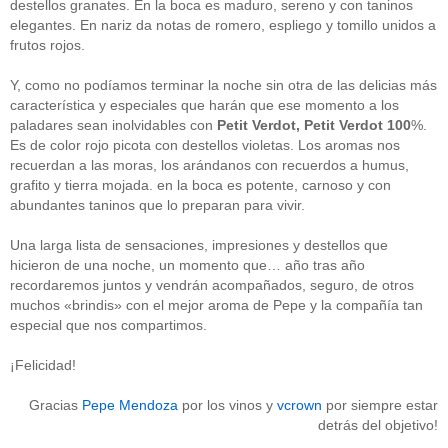
destellos granates. En la boca es maduro, sereno y con taninos
Acceder
elegantes. En nariz da notas de romero, espliego y tomillo unidos a
frutos rojos.
Y, como no podíamos terminar la noche sin otra de las delicias más
característica y especiales que harán que ese momento a los
paladares sean inolvidables con
Petit Verdot, Petit Verdot 100
%.
Es de color rojo picota con destellos violetas. Los aromas nos
recuerdan a las moras, los arándanos con recuerdos a humus,
grafito y tierra mojada. en la boca es potente, carnoso y con
abundantes taninos que lo preparan para vivir.
Una larga lista de sensaciones, impresiones y destellos que
hicieron de una noche, un momento que… año tras año
recordaremos juntos y vendrán acompañados, seguro, de otros
muchos «brindis» con el mejor aroma de Pepe y la compañía tan
especial que nos compartimos.
¡Felicidad!
Gracias
Pepe Mendoza
por los vinos y
vcrown
por siempre estar
detrás del objetivo!