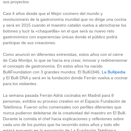
sus proyectos.
Casi 4 años desde que el Mejor cocinero del mundo y
revolucionario de la gastronomía mundial que no dirige una cocina
y será en 2015 cuando el maestro catalán vuelva a abrocharse los
botones y lucir la «chaquetilla» en el que será su nuevo reto
gastronómico con experiencias únicas donde el público podrá
participar de sus creaciones.
Como anunció en diferentes entrevistas, estos años con el cierre
de Cala Montjoi, lo que se hacía era crear, innovar y redimensionar
el concepto de gastronomía. En estos años ha nacido
BulliFoundation con 3 grandes mundos: El Bulli1846,
La Bullipedia
y El Bulli DNA y será en la fundación donde Ferrán vuelva a cocinar
para los visitantes.
La semana pasada Ferrán Adrià cocinaba en Madrid para 8
personas, exhibía su proceso creativo en el Espacio Fundación de
Telefónica. Fueron ocho comensales con perfiles diferentes que
nunca pudieron deleitarse de la creatividad del maestro en El Bulli.
Durante la comida el chef hacia explicaciones y reflexiones sobre
cada uno de los puntos que ha recorrido estos años y todo ello
estará expuesto en la exposición de La Fundación Telefónica.