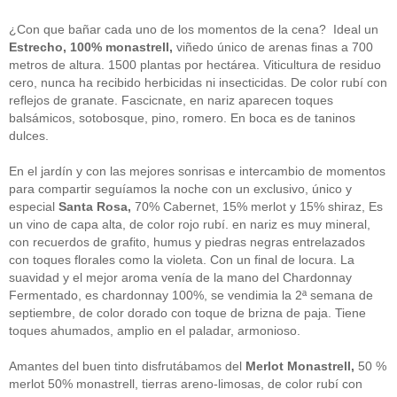
guías
(13)
Guipuzcoa
(2)
¿Con que bañar cada uno de los momentos de la cena? Ideal un
Italia
(1)
Estrecho, 100% monastrell,
viñedo único de arenas finas a 700
Joan Roca
(2)
metros de altura. 1500 plantas por hectárea. Viticultura de residuo
libros
(2)
cero, nunca ha recibido herbicidas ni insecticidas. De color rubí con
Madrid
(4)
reflejos de granate. Fascicnate, en nariz aparecen toques
mejores-productos
(3)
balsámicos, sotobosque, pino, romero. En boca es de taninos
México
(1)
Murcia
(1)
dulces.
País Vasco
(1)
quesos
(3)
En el jardín y con las mejores sonrisas e intercambio de momentos
Restaurantes
(38)
para compartir seguíamos la noche con un exclusivo, único y
rutas de tapas
(2)
especial
Santa Rosa,
70% Cabernet, 15% merlot y 15% shiraz, Es
Setas
(1)
un vino de capa alta, de color rojo rubí. en nariz es muy mineral,
Sin categoría
(348)
con recuerdos de grafito, humus y piedras negras entrelazados
solidaridad
(1)
con toques florales como la violeta. Con un final de locura. La
tapas
(2)
suavidad y el mejor aroma venía de la mano del Chardonnay
Fermentado, es chardonnay 100%, se vendimia la 2ª semana de
" ALT="RSS" /> SUSCRÍBETE
septiembre, de color dorado con toque de brizna de paja. Tiene
toques ahumados, amplio en el paladar, armonioso.
RSS - Entradas
Amantes del buen tinto disfrutábamos del
Merlot Monastrell,
50 %
ADMINISTRAR
merlot 50% monastrell, tierras areno-limosas, de color rubí con