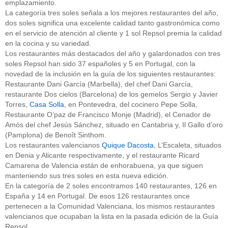
emplazamiento.
La categoría tres soles señala a los mejores restaurantes del año,
dos soles significa una excelente calidad tanto gastronómica como
en el servicio de atención al cliente y 1 sol Repsol premia la calidad
en la cocina y su variedad.
Los restaurantes más destacados del año y galardonados con tres
soles Repsol han sido 37 españoles y 5 en Portugal, con la
novedad de la inclusión en la guía de los siguientes restaurantes:
Restaurante Dani García (Marbella), del chef Dani García,
restaurante Dos cielos (Barcelona) de los gemelos Sergio y Javier
Torres,
Casa Solla
, en Pontevedra, del cocinero Pepe Solla,
Restaurante O’paz de Francisco Monje (Madrid), el Cenador de
Amós del chef Jesús Sánchez, situado en Cantabria y, Il Gallo d’oro
(Pamplona) de Benoît Sinthom.
Los restaurantes valencianos
Quique Dacosta
, L’Escaleta, situados
en Denia y Alicante respectivamente, y el restaurante Ricard
Camarena de Valencia están de enhorabuena, ya que siguen
manteniendo sus tres soles en esta nueva edición.
En la categoría de 2 soles encontramos 140 restaurantes, 126 en
España y 14 en Portugal. De esos 126 restaurantes once
pertenecen a la Comunidad Valenciana, los mismos restaurantes
valencianos que ocupaban la lista en la pasada edición de la Guía
Repsol.