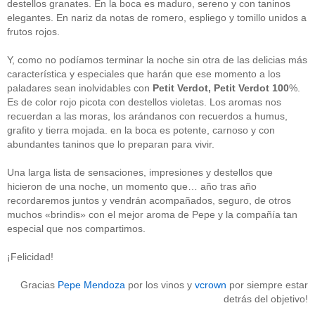
destellos granates. En la boca es maduro, sereno y con taninos
Acceder
elegantes. En nariz da notas de romero, espliego y tomillo unidos a
frutos rojos.
Y, como no podíamos terminar la noche sin otra de las delicias más
característica y especiales que harán que ese momento a los
paladares sean inolvidables con
Petit Verdot, Petit Verdot 100
%.
Es de color rojo picota con destellos violetas. Los aromas nos
recuerdan a las moras, los arándanos con recuerdos a humus,
grafito y tierra mojada. en la boca es potente, carnoso y con
abundantes taninos que lo preparan para vivir.
Una larga lista de sensaciones, impresiones y destellos que
hicieron de una noche, un momento que… año tras año
recordaremos juntos y vendrán acompañados, seguro, de otros
muchos «brindis» con el mejor aroma de Pepe y la compañía tan
especial que nos compartimos.
¡Felicidad!
Gracias
Pepe Mendoza
por los vinos y
vcrown
por siempre estar
detrás del objetivo!