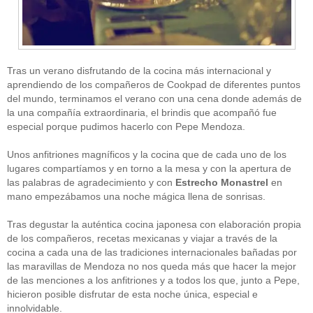
Tras un verano disfrutando de la cocina más internacional y
aprendiendo de los compañeros de Cookpad de diferentes puntos
del mundo, terminamos el verano con una cena donde además de
la una compañía extraordinaria, el brindis que acompañó fue
CATEGORÍAS
especial porque pudimos hacerlo con Pepe Mendoza.
Alimentación
(10)
Unos anfitriones magníficos y la cocina que de cada uno de los
Alimentos
(44)
America
(8)
lugares compartíamos y en torno a la mesa y con la apertura de
Carnes
(3)
las palabras de agradecimiento y con
Estrecho Monastrel
en
cataluña
(1)
mano empezábamos una noche mágica llena de sonrisas.
chef
(2)
Chefs
(59)
Tras degustar la auténtica cocina japonesa con elaboración propia
Cocina
(38)
de los compañeros, recetas mexicanas y viajar a través de la
consejos
(3)
cocina a cada una de las tradiciones internacionales bañadas por
El Celler de Can Roca
(1)
las maravillas de Mendoza no nos queda más que hacer la mejor
Empresas
(12)
de las menciones a los anfitriones y a todos los que, junto a Pepe,
ferran adria
(10)
formación
(1)
hicieron posible disfrutar de esta noche única, especial e
Gastronomía
(18)
innolvidable.