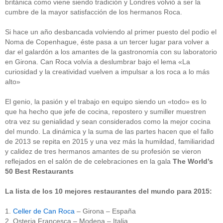
británica como viene siendo tradición y Londres volvió a ser la
cumbre de la mayor satisfacción de los hermanos Roca.
Si hace un año desbancada volviendo al primer puesto del podio el
Noma de Copenhague, éste pasa a un tercer lugar para volver a
dar el galardón a los amantes de la gastronomía con su laboratorio
en Girona. Can Roca volvía a deslumbrar bajo el lema «La
curiosidad y la creatividad vuelven a impulsar a los roca a lo más
alto»
El genio, la pasión y el trabajo en equipo siendo un «todo» es lo
que ha hecho que jefe de cocina, repostero y sumiller muestren
otra vez su genialidad y sean considerados como la mejor cocina
del mundo. La dinámica y la suma de las partes hacen que el fallo
de 2013 se repita en 2015 y una vez más la humildad, familiaridad
y calidez de tres hermanos amantes de su profesión se vieron
reflejados en el salón de de celebraciones en la gala
The World’s
50 Best Restaurants
La lista de los 10 mejores restaurantes del mundo para 2015:
1.
Celler de Can Roca
– Girona – España
2. Osteria Francesca – Modena – Italia