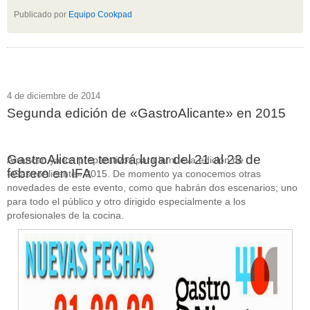
Publicado por
Equipo Cookpad
4 de diciembre de 2014
Segunda edición de «GastroAlicante» en 2015
GastroAlicante tendrá lugar del 21 al 23 de
Arrancan ya los preparativos para la nueva edición de
febrero en IFA
«GastroAlicante» 2015. De momento ya conocemos otras
novedades de este evento, como que habrán dos escenarios; uno
para todo el público y otro dirigido especialmente a los
profesionales de la cocina.