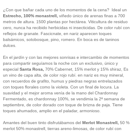
guías
(13)
Guipuzcoa
(2)
¿Con que bañar cada uno de los momentos de la cena? Ideal un
Italia
(1)
Estrecho, 100% monastrell,
viñedo único de arenas finas a 700
Joan Roca
(2)
metros de altura. 1500 plantas por hectárea. Viticultura de residuo
libros
(2)
cero, nunca ha recibido herbicidas ni insecticidas. De color rubí con
Madrid
(4)
reflejos de granate. Fascicnate, en nariz aparecen toques
mejores-productos
(3)
balsámicos, sotobosque, pino, romero. En boca es de taninos
México
(1)
Murcia
(1)
dulces.
País Vasco
(1)
quesos
(3)
En el jardín y con las mejores sonrisas e intercambio de momentos
Restaurantes
(38)
para compartir seguíamos la noche con un exclusivo, único y
rutas de tapas
(2)
especial
Santa Rosa,
70% Cabernet, 15% merlot y 15% shiraz, Es
Setas
(1)
un vino de capa alta, de color rojo rubí. en nariz es muy mineral,
Sin categoría
(348)
con recuerdos de grafito, humus y piedras negras entrelazados
solidaridad
(1)
con toques florales como la violeta. Con un final de locura. La
tapas
(2)
suavidad y el mejor aroma venía de la mano del Chardonnay
Fermentado, es chardonnay 100%, se vendimia la 2ª semana de
" ALT="RSS" /> SUSCRÍBETE
septiembre, de color dorado con toque de brizna de paja. Tiene
toques ahumados, amplio en el paladar, armonioso.
RSS - Entradas
Amantes del buen tinto disfrutábamos del
Merlot Monastrell,
50 %
ADMINISTRAR
merlot 50% monastrell, tierras areno-limosas, de color rubí con