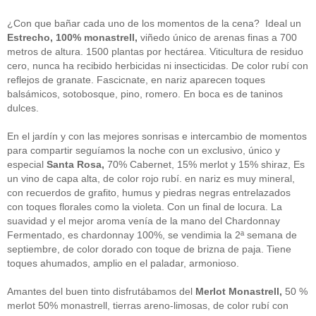
guías
(13)
Guipuzcoa
(2)
¿Con que bañar cada uno de los momentos de la cena? Ideal un
Italia
(1)
Estrecho, 100% monastrell,
viñedo único de arenas finas a 700
Joan Roca
(2)
metros de altura. 1500 plantas por hectárea. Viticultura de residuo
libros
(2)
cero, nunca ha recibido herbicidas ni insecticidas. De color rubí con
Madrid
(4)
reflejos de granate. Fascicnate, en nariz aparecen toques
mejores-productos
(3)
balsámicos, sotobosque, pino, romero. En boca es de taninos
México
(1)
Murcia
(1)
dulces.
País Vasco
(1)
quesos
(3)
En el jardín y con las mejores sonrisas e intercambio de momentos
Restaurantes
(38)
para compartir seguíamos la noche con un exclusivo, único y
rutas de tapas
(2)
especial
Santa Rosa,
70% Cabernet, 15% merlot y 15% shiraz, Es
Setas
(1)
un vino de capa alta, de color rojo rubí. en nariz es muy mineral,
Sin categoría
(348)
con recuerdos de grafito, humus y piedras negras entrelazados
solidaridad
(1)
con toques florales como la violeta. Con un final de locura. La
tapas
(2)
suavidad y el mejor aroma venía de la mano del Chardonnay
Fermentado, es chardonnay 100%, se vendimia la 2ª semana de
" ALT="RSS" /> SUSCRÍBETE
septiembre, de color dorado con toque de brizna de paja. Tiene
toques ahumados, amplio en el paladar, armonioso.
RSS - Entradas
Amantes del buen tinto disfrutábamos del
Merlot Monastrell,
50 %
ADMINISTRAR
merlot 50% monastrell, tierras areno-limosas, de color rubí con