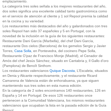
emplazamiento.
La categoría tres soles señala a los mejores restaurantes del año,
dos soles significa una excelente calidad tanto gastronómica como
en el servicio de atención al cliente y 1 sol Repsol premia la calidad
en la cocina y su variedad.
Los restaurantes más destacados del año y galardonados con tres
soles Repsol han sido 37 españoles y 5 en Portugal, con la
novedad de la inclusión en la guía de los siguientes restaurantes:
Restaurante Dani García (Marbella), del chef Dani García,
restaurante Dos cielos (Barcelona) de los gemelos Sergio y Javier
Torres,
Casa Solla
, en Pontevedra, del cocinero Pepe Solla,
Restaurante O’paz de Francisco Monje (Madrid), el Cenador de
Amós del chef Jesús Sánchez, situado en Cantabria y, Il Gallo d’oro
(Pamplona) de Benoît Sinthom.
Los restaurantes valencianos
Quique Dacosta
, L’Escaleta, situados
en Denia y Alicante respectivamente, y el restaurante Ricard
Camarena de Valencia están de enhorabuena, ya que siguen
manteniendo sus tres soles en esta nueva edición.
En la categoría de 2 soles encontramos 140 restaurantes, 126 en
España y 14 en Portugal. De esos 126 restaurantes once
pertenecen a la Comunidad Valenciana, los mismos restaurantes
valencianos que ocupaban la lista en la pasada edición de la Guía
Repsol.