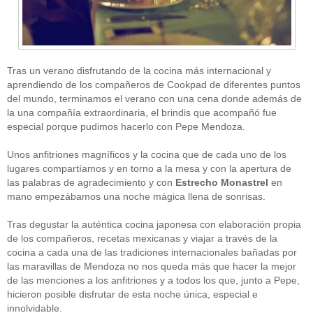
Tras un verano disfrutando de la cocina más internacional y
aprendiendo de los compañeros de Cookpad de diferentes puntos
del mundo, terminamos el verano con una cena donde además de
la una compañía extraordinaria, el brindis que acompañó fue
CATEGORÍAS
especial porque pudimos hacerlo con Pepe Mendoza.
Alimentación
(10)
Unos anfitriones magníficos y la cocina que de cada uno de los
Alimentos
(44)
America
(8)
lugares compartíamos y en torno a la mesa y con la apertura de
Carnes
(3)
las palabras de agradecimiento y con
Estrecho Monastrel
en
cataluña
(1)
mano empezábamos una noche mágica llena de sonrisas.
chef
(2)
Chefs
(59)
Tras degustar la auténtica cocina japonesa con elaboración propia
Cocina
(38)
de los compañeros, recetas mexicanas y viajar a través de la
consejos
(3)
cocina a cada una de las tradiciones internacionales bañadas por
El Celler de Can Roca
(1)
las maravillas de Mendoza no nos queda más que hacer la mejor
Empresas
(12)
de las menciones a los anfitriones y a todos los que, junto a Pepe,
ferran adria
(10)
formación
(1)
hicieron posible disfrutar de esta noche única, especial e
Gastronomía
(18)
innolvidable.