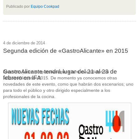
Publicado por
Equipo Cookpad
4 de diciembre de 2014
Segunda edición de «GastroAlicante» en 2015
GastroAlicante tendrá lugar del 21 al 23 de
Arrancan ya los preparativos para la nueva edición de
febrero en IFA
«GastroAlicante» 2015. De momento ya conocemos otras
novedades de este evento, como que habrán dos escenarios; uno
para todo el público y otro dirigido especialmente a los
profesionales de la cocina.