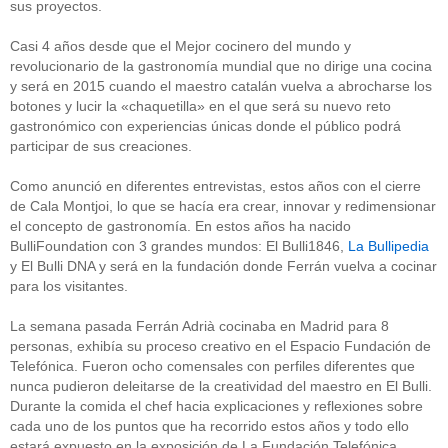
sus proyectos.
Casi 4 años desde que el Mejor cocinero del mundo y
revolucionario de la gastronomía mundial que no dirige una cocina
y será en 2015 cuando el maestro catalán vuelva a abrocharse los
botones y lucir la «chaquetilla» en el que será su nuevo reto
gastronómico con experiencias únicas donde el público podrá
participar de sus creaciones.
Como anunció en diferentes entrevistas, estos años con el cierre
de Cala Montjoi, lo que se hacía era crear, innovar y redimensionar
el concepto de gastronomía. En estos años ha nacido
BulliFoundation con 3 grandes mundos: El Bulli1846,
La Bullipedia
y El Bulli DNA y será en la fundación donde Ferrán vuelva a cocinar
para los visitantes.
La semana pasada Ferrán Adrià cocinaba en Madrid para 8
personas, exhibía su proceso creativo en el Espacio Fundación de
Telefónica. Fueron ocho comensales con perfiles diferentes que
nunca pudieron deleitarse de la creatividad del maestro en El Bulli.
Durante la comida el chef hacia explicaciones y reflexiones sobre
cada uno de los puntos que ha recorrido estos años y todo ello
estará expuesto en la exposición de La Fundación Telefónica.