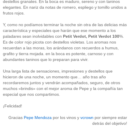
destellos granates. En la boca es maduro, sereno y con taninos
Acceder
elegantes. En nariz da notas de romero, espliego y tomillo unidos a
frutos rojos.
Y, como no podíamos terminar la noche sin otra de las delicias más
característica y especiales que harán que ese momento a los
paladares sean inolvidables con
Petit Verdot, Petit Verdot 100
%.
Es de color rojo picota con destellos violetas. Los aromas nos
recuerdan a las moras, los arándanos con recuerdos a humus,
grafito y tierra mojada. en la boca es potente, carnoso y con
abundantes taninos que lo preparan para vivir.
Una larga lista de sensaciones, impresiones y destellos que
hicieron de una noche, un momento que… año tras año
recordaremos juntos y vendrán acompañados, seguro, de otros
muchos «brindis» con el mejor aroma de Pepe y la compañía tan
especial que nos compartimos.
¡Felicidad!
Gracias
Pepe Mendoza
por los vinos y
vcrown
por siempre estar
detrás del objetivo!