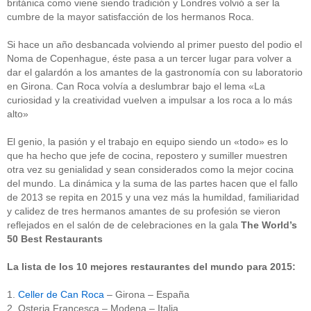
británica como viene siendo tradición y Londres volvió a ser la
cumbre de la mayor satisfacción de los hermanos Roca.
Si hace un año desbancada volviendo al primer puesto del podio el
Noma de Copenhague, éste pasa a un tercer lugar para volver a
dar el galardón a los amantes de la gastronomía con su laboratorio
en Girona. Can Roca volvía a deslumbrar bajo el lema «La
curiosidad y la creatividad vuelven a impulsar a los roca a lo más
alto»
El genio, la pasión y el trabajo en equipo siendo un «todo» es lo
que ha hecho que jefe de cocina, repostero y sumiller muestren
otra vez su genialidad y sean considerados como la mejor cocina
del mundo. La dinámica y la suma de las partes hacen que el fallo
de 2013 se repita en 2015 y una vez más la humildad, familiaridad
y calidez de tres hermanos amantes de su profesión se vieron
reflejados en el salón de de celebraciones en la gala
The World’s
50 Best Restaurants
La lista de los 10 mejores restaurantes del mundo para 2015:
1.
Celler de Can Roca
– Girona – España
2. Osteria Francesca – Modena – Italia