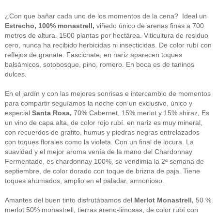
guías
(13)
Guipuzcoa
(2)
¿Con que bañar cada uno de los momentos de la cena? Ideal un
Italia
(1)
Estrecho, 100% monastrell,
viñedo único de arenas finas a 700
Joan Roca
(2)
metros de altura. 1500 plantas por hectárea. Viticultura de residuo
libros
(2)
cero, nunca ha recibido herbicidas ni insecticidas. De color rubí con
Madrid
(4)
reflejos de granate. Fascicnate, en nariz aparecen toques
mejores-productos
(3)
balsámicos, sotobosque, pino, romero. En boca es de taninos
México
(1)
Murcia
(1)
dulces.
País Vasco
(1)
quesos
(3)
En el jardín y con las mejores sonrisas e intercambio de momentos
Restaurantes
(38)
para compartir seguíamos la noche con un exclusivo, único y
rutas de tapas
(2)
especial
Santa Rosa,
70% Cabernet, 15% merlot y 15% shiraz, Es
Setas
(1)
un vino de capa alta, de color rojo rubí. en nariz es muy mineral,
Sin categoría
(348)
con recuerdos de grafito, humus y piedras negras entrelazados
solidaridad
(1)
con toques florales como la violeta. Con un final de locura. La
tapas
(2)
suavidad y el mejor aroma venía de la mano del Chardonnay
Fermentado, es chardonnay 100%, se vendimia la 2ª semana de
" ALT="RSS" /> SUSCRÍBETE
septiembre, de color dorado con toque de brizna de paja. Tiene
toques ahumados, amplio en el paladar, armonioso.
RSS - Entradas
Amantes del buen tinto disfrutábamos del
Merlot Monastrell,
50 %
ADMINISTRAR
merlot 50% monastrell, tierras areno-limosas, de color rubí con