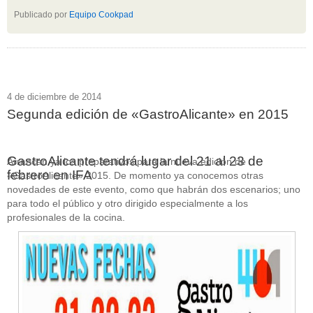
Publicado por
Equipo Cookpad
4 de diciembre de 2014
Segunda edición de «GastroAlicante» en 2015
GastroAlicante tendrá lugar del 21 al 23 de
Arrancan ya los preparativos para la nueva edición de
febrero en IFA
«GastroAlicante» 2015. De momento ya conocemos otras
novedades de este evento, como que habrán dos escenarios; uno
para todo el público y otro dirigido especialmente a los
profesionales de la cocina.