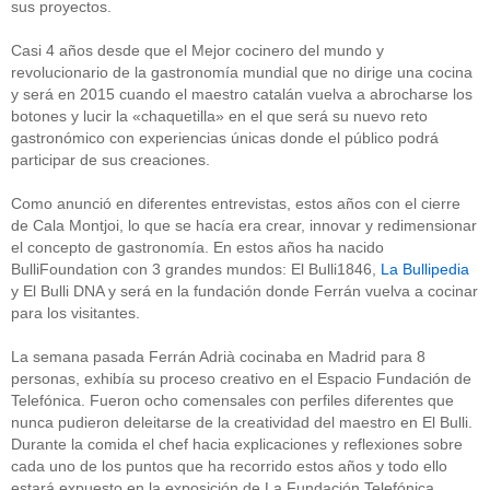
sus proyectos.
Casi 4 años desde que el Mejor cocinero del mundo y
revolucionario de la gastronomía mundial que no dirige una cocina
y será en 2015 cuando el maestro catalán vuelva a abrocharse los
botones y lucir la «chaquetilla» en el que será su nuevo reto
gastronómico con experiencias únicas donde el público podrá
participar de sus creaciones.
Como anunció en diferentes entrevistas, estos años con el cierre
de Cala Montjoi, lo que se hacía era crear, innovar y redimensionar
el concepto de gastronomía. En estos años ha nacido
BulliFoundation con 3 grandes mundos: El Bulli1846,
La Bullipedia
y El Bulli DNA y será en la fundación donde Ferrán vuelva a cocinar
para los visitantes.
La semana pasada Ferrán Adrià cocinaba en Madrid para 8
personas, exhibía su proceso creativo en el Espacio Fundación de
Telefónica. Fueron ocho comensales con perfiles diferentes que
nunca pudieron deleitarse de la creatividad del maestro en El Bulli.
Durante la comida el chef hacia explicaciones y reflexiones sobre
cada uno de los puntos que ha recorrido estos años y todo ello
estará expuesto en la exposición de La Fundación Telefónica.