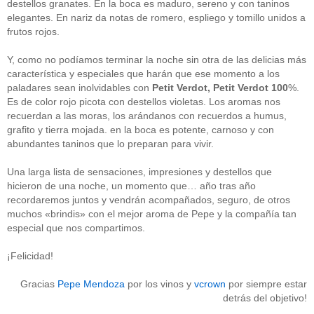
destellos granates. En la boca es maduro, sereno y con taninos
Acceder
elegantes. En nariz da notas de romero, espliego y tomillo unidos a
frutos rojos.
Y, como no podíamos terminar la noche sin otra de las delicias más
característica y especiales que harán que ese momento a los
paladares sean inolvidables con
Petit Verdot, Petit Verdot 100
%.
Es de color rojo picota con destellos violetas. Los aromas nos
recuerdan a las moras, los arándanos con recuerdos a humus,
grafito y tierra mojada. en la boca es potente, carnoso y con
abundantes taninos que lo preparan para vivir.
Una larga lista de sensaciones, impresiones y destellos que
hicieron de una noche, un momento que… año tras año
recordaremos juntos y vendrán acompañados, seguro, de otros
muchos «brindis» con el mejor aroma de Pepe y la compañía tan
especial que nos compartimos.
¡Felicidad!
Gracias
Pepe Mendoza
por los vinos y
vcrown
por siempre estar
detrás del objetivo!