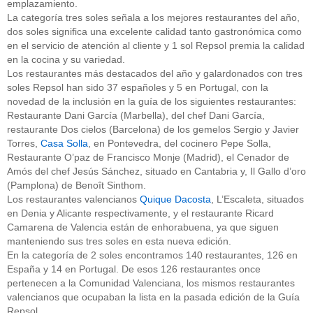
emplazamiento.
La categoría tres soles señala a los mejores restaurantes del año,
dos soles significa una excelente calidad tanto gastronómica como
en el servicio de atención al cliente y 1 sol Repsol premia la calidad
en la cocina y su variedad.
Los restaurantes más destacados del año y galardonados con tres
soles Repsol han sido 37 españoles y 5 en Portugal, con la
novedad de la inclusión en la guía de los siguientes restaurantes:
Restaurante Dani García (Marbella), del chef Dani García,
restaurante Dos cielos (Barcelona) de los gemelos Sergio y Javier
Torres,
Casa Solla
, en Pontevedra, del cocinero Pepe Solla,
Restaurante O’paz de Francisco Monje (Madrid), el Cenador de
Amós del chef Jesús Sánchez, situado en Cantabria y, Il Gallo d’oro
(Pamplona) de Benoît Sinthom.
Los restaurantes valencianos
Quique Dacosta
, L’Escaleta, situados
en Denia y Alicante respectivamente, y el restaurante Ricard
Camarena de Valencia están de enhorabuena, ya que siguen
manteniendo sus tres soles en esta nueva edición.
En la categoría de 2 soles encontramos 140 restaurantes, 126 en
España y 14 en Portugal. De esos 126 restaurantes once
pertenecen a la Comunidad Valenciana, los mismos restaurantes
valencianos que ocupaban la lista en la pasada edición de la Guía
Repsol.