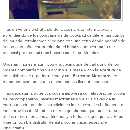
Tras un verano disfrutando de la cocina más internacional y
aprendiendo de los compañeros de Cookpad de diferentes puntos
del mundo, terminamos el verano con una cena donde además de
la una compañía extraordinaria, el brindis que acompañó fue
CATEGORÍAS
especial porque pudimos hacerlo con Pepe Mendoza.
Alimentación
(10)
Unos anfitriones magníficos y la cocina que de cada uno de los
Alimentos
(44)
America
(8)
lugares compartíamos y en torno a la mesa y con la apertura de
Carnes
(3)
las palabras de agradecimiento y con
Estrecho Monastrel
en
cataluña
(1)
mano empezábamos una noche mágica llena de sonrisas.
chef
(2)
Chefs
(59)
Tras degustar la auténtica cocina japonesa con elaboración propia
Cocina
(38)
de los compañeros, recetas mexicanas y viajar a través de la
consejos
(3)
cocina a cada una de las tradiciones internacionales bañadas por
El Celler de Can Roca
(1)
las maravillas de Mendoza no nos queda más que hacer la mejor
Empresas
(12)
de las menciones a los anfitriones y a todos los que, junto a Pepe,
ferran adria
(10)
formación
(1)
hicieron posible disfrutar de esta noche única, especial e
Gastronomía
(18)
innolvidable.