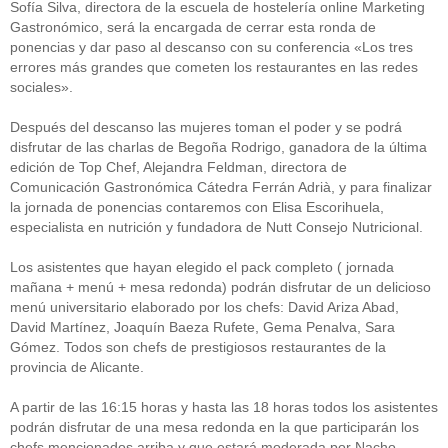
Sofía Silva, directora de la escuela de hostelería online Marketing
Gastronómico, será la encargada de cerrar esta ronda de
ponencias y dar paso al descanso con su conferencia «Los tres
errores más grandes que cometen los restaurantes en las redes
sociales».
Después del descanso las mujeres toman el poder y se podrá
disfrutar de las charlas de Begoña Rodrigo, ganadora de la última
edición de Top Chef, Alejandra Feldman, directora de
Comunicación Gastronómica Cátedra Ferrán Adrià, y para finalizar
la jornada de ponencias contaremos con Elisa Escorihuela,
especialista en nutrición y fundadora de Nutt Consejo Nutricional.
Los asistentes que hayan elegido el pack completo ( jornada
mañana + menú + mesa redonda) podrán disfrutar de un delicioso
menú universitario elaborado por los chefs: David Ariza Abad,
David Martínez, Joaquín Baeza Rufete, Gema Penalva, Sara
Gómez. Todos son chefs de prestigiosos restaurantes de la
provincia de Alicante.
A partir de las 16:15 horas y hasta las 18 horas todos los asistentes
podrán disfrutar de una mesa redonda en la que participarán los
chefs mencionados arriba y que estará moderada por Nacho