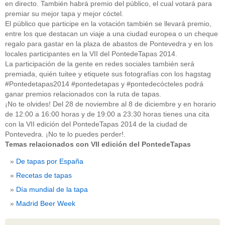
en directo. También habrá premio del público, el cual votará para
guías
(13)
premiar su mejor tapa y mejor cóctel.
Guipuzcoa
(2)
Italia
(1)
El público que participe en la votación también se llevará premio,
Joan Roca
(2)
entre los que destacan un viaje a una ciudad europea o un cheque
libros
(2)
regalo para gastar en la plaza de abastos de Pontevedra y en los
Madrid
(4)
locales participantes en la VII del PontedeTapas 2014.
mejores-productos
(3)
La participación de la gente en redes sociales también será
México
(1)
premiada, quién tuitee y etiquete sus fotografías con los hagstag
Murcia
(1)
#Pontedetapas2014 #pontedetapas y #pontedecócteles podrá
País Vasco
(1)
ganar premios relacionados con la ruta de tapas.
quesos
(3)
¡No te olvides! Del 28 de noviembre al 8 de diciembre y en horario
Restaurantes
(38)
rutas de tapas
(2)
de 12:00 a 16:00 horas y de 19:00 a 23:30 horas tienes una cita
Setas
(1)
con la VII edición del PontedeTapas 2014 de la ciudad de
Sin categoría
(348)
Pontevedra. ¡No te lo puedes perder!.
solidaridad
(1)
Temas relacionados con VII edición del PontedeTapas
tapas
(2)
De tapas por España
" ALT="RSS" /> SUSCRÍBETE
Recetas de tapas
Día mundial de la tapa
RSS - Entradas
Madrid Beer Week
ADMINISTRAR