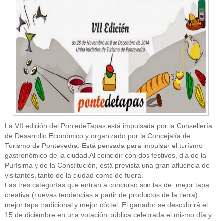
CATEGORÍAS
Alimentación
(10)
Alimentos
(44)
America
(8)
La VII edición del PontedeTapas está impulsada por la Consellería
Carnes
(3)
de Desarrollo Económico y organizado por la Concejalía de
cataluña
(1)
Turismo de Pontevedra. Está pensada para impulsar el turísmo
chef
(2)
Chefs
(59)
gastronómico de la ciudad.Al coincidir con dos festivos, día de la
Cocina
(38)
Purísima y de la Constitución, está prevista una gran afluencia de
consejos
(3)
visitantes, tanto de la ciudad como de fuera.
El Celler de Can Roca
(1)
Las tres categorías que entran a concurso son las de: mejor tapa
Empresas
(12)
creativa (nuevas tendencias a partir de productos de la tierra),
ferran adria
(10)
mejor tapa tradicional y mejor cóctel. El ganador se descubrirá el
formación
(1)
15 de diciembre en una votación pública celebrada el mismo día y
Gastronomía
(18)