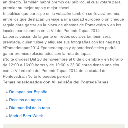
en directo. También habrá premio del público, el cual votará para
guías
(13)
premiar su mejor tapa y mejor cóctel.
Guipuzcoa
(2)
Italia
(1)
El público que participe en la votación también se llevará premio,
Joan Roca
(2)
entre los que destacan un viaje a una ciudad europea o un cheque
libros
(2)
regalo para gastar en la plaza de abastos de Pontevedra y en los
Madrid
(4)
locales participantes en la VII del PontedeTapas 2014.
mejores-productos
(3)
La participación de la gente en redes sociales también será
México
(1)
premiada, quién tuitee y etiquete sus fotografías con los hagstag
Murcia
(1)
#Pontedetapas2014 #pontedetapas y #pontedecócteles podrá
País Vasco
(1)
ganar premios relacionados con la ruta de tapas.
quesos
(3)
¡No te olvides! Del 28 de noviembre al 8 de diciembre y en horario
Restaurantes
(38)
rutas de tapas
(2)
de 12:00 a 16:00 horas y de 19:00 a 23:30 horas tienes una cita
Setas
(1)
con la VII edición del PontedeTapas 2014 de la ciudad de
Sin categoría
(348)
Pontevedra. ¡No te lo puedes perder!.
solidaridad
(1)
Temas relacionados con VII edición del PontedeTapas
tapas
(2)
De tapas por España
" ALT="RSS" /> SUSCRÍBETE
Recetas de tapas
Día mundial de la tapa
RSS - Entradas
Madrid Beer Week
ADMINISTRAR