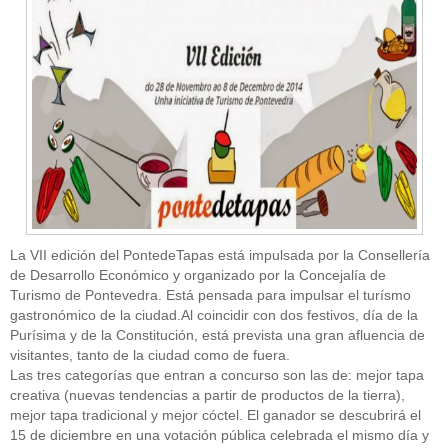
CATEGORÍAS
Alimentación
(10)
Alimentos
(44)
America
(8)
La VII edición del PontedeTapas está impulsada por la Consellería
Carnes
(3)
de Desarrollo Económico y organizado por la Concejalía de
cataluña
(1)
Turismo de Pontevedra. Está pensada para impulsar el turísmo
chef
(2)
Chefs
(59)
gastronómico de la ciudad.Al coincidir con dos festivos, día de la
Cocina
(38)
Purísima y de la Constitución, está prevista una gran afluencia de
consejos
(3)
visitantes, tanto de la ciudad como de fuera.
El Celler de Can Roca
(1)
Las tres categorías que entran a concurso son las de: mejor tapa
Empresas
(12)
creativa (nuevas tendencias a partir de productos de la tierra),
ferran adria
(10)
mejor tapa tradicional y mejor cóctel. El ganador se descubrirá el
formación
(1)
15 de diciembre en una votación pública celebrada el mismo día y
Gastronomía
(18)