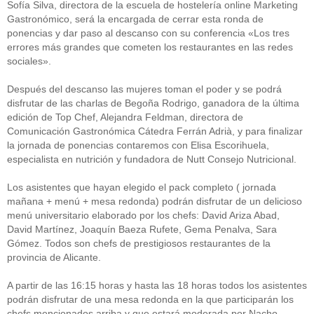
Sofía Silva, directora de la escuela de hostelería online Marketing
Gastronómico, será la encargada de cerrar esta ronda de
ponencias y dar paso al descanso con su conferencia «Los tres
errores más grandes que cometen los restaurantes en las redes
sociales».
Después del descanso las mujeres toman el poder y se podrá
disfrutar de las charlas de Begoña Rodrigo, ganadora de la última
edición de Top Chef, Alejandra Feldman, directora de
Comunicación Gastronómica Cátedra Ferrán Adrià, y para finalizar
la jornada de ponencias contaremos con Elisa Escorihuela,
especialista en nutrición y fundadora de Nutt Consejo Nutricional.
Los asistentes que hayan elegido el pack completo ( jornada
mañana + menú + mesa redonda) podrán disfrutar de un delicioso
menú universitario elaborado por los chefs: David Ariza Abad,
David Martínez, Joaquín Baeza Rufete, Gema Penalva, Sara
Gómez. Todos son chefs de prestigiosos restaurantes de la
provincia de Alicante.
A partir de las 16:15 horas y hasta las 18 horas todos los asistentes
podrán disfrutar de una mesa redonda en la que participarán los
chefs mencionados arriba y que estará moderada por Nacho