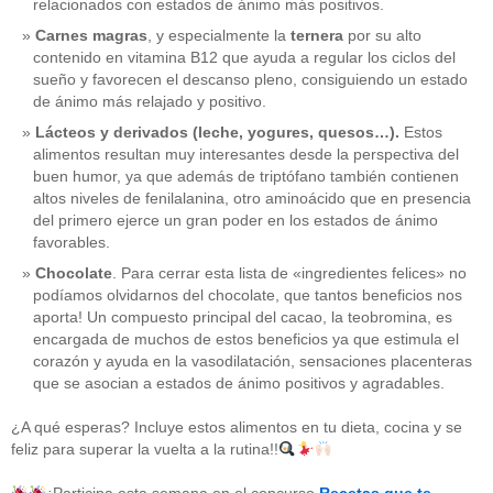
relacionados con estados de ánimo más positivos.
Carnes magras
, y especialmente la
ternera
por su alto
contenido en vitamina B12 que ayuda a regular los ciclos del
sueño y favorecen el descanso pleno, consiguiendo un estado
de ánimo más relajado y positivo.
Lácteos y derivados (leche, yogures, quesos…).
Estos
alimentos resultan muy interesantes desde la perspectiva del
buen humor, ya que además de triptófano también contienen
altos niveles de fenilalanina, otro aminoácido que en presencia
del primero ejerce un gran poder en los estados de ánimo
favorables.
Chocolate
. Para cerrar esta lista de «ingredientes felices» no
podíamos olvidarnos del chocolate, que tantos beneficios nos
aporta! Un compuesto principal del cacao, la teobromina, es
CATEGORÍAS
encargada de muchos de estos beneficios ya que estimula el
corazón y ayuda en la vasodilatación, sensaciones placenteras
acido-folico
(4)
que se asocian a estados de ánimo positivos y agradables.
alergias
(3)
alimentacion-cancer
(23)
¿A qué esperas? Incluye estos alimentos en tu dieta, cocina y se
alimentos
(22)
feliz para superar la vuelta a la rutina!!
alimentos-perjudiaciales
(17)
alzheimer
(3)
antioxidantes
(6)