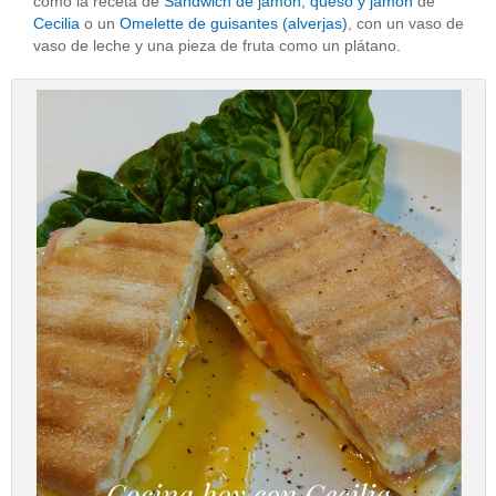
como la receta de
Sandwich de jamón, queso y jamón
de
Cecilia
o un
Omelette de guisantes (alverjas)
, con un vaso de
vaso de leche y una pieza de fruta como un plátano.