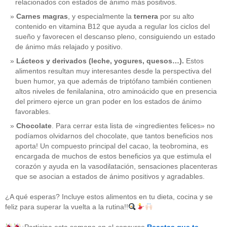
relacionados con estados de ánimo más positivos.
Carnes magras
, y especialmente la
ternera
por su alto
contenido en vitamina B12 que ayuda a regular los ciclos del
sueño y favorecen el descanso pleno, consiguiendo un estado
de ánimo más relajado y positivo.
Lácteos y derivados (leche, yogures, quesos…).
Estos
alimentos resultan muy interesantes desde la perspectiva del
buen humor, ya que además de triptófano también contienen
altos niveles de fenilalanina, otro aminoácido que en presencia
del primero ejerce un gran poder en los estados de ánimo
favorables.
Chocolate
. Para cerrar esta lista de «ingredientes felices» no
podíamos olvidarnos del chocolate, que tantos beneficios nos
aporta! Un compuesto principal del cacao, la teobromina, es
CATEGORÍAS
encargada de muchos de estos beneficios ya que estimula el
corazón y ayuda en la vasodilatación, sensaciones placenteras
acido-folico
(4)
que se asocian a estados de ánimo positivos y agradables.
alergias
(3)
alimentacion-cancer
(23)
¿A qué esperas? Incluye estos alimentos en tu dieta, cocina y se
alimentos
(22)
feliz para superar la vuelta a la rutina!!
alimentos-perjudiaciales
(17)
alzheimer
(3)
antioxidantes
(6)