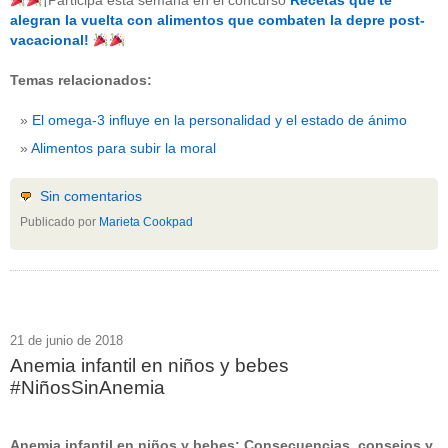
¡Participa esta semana en el concurso
Recetas que te
beneficios-salud
(53)
alegran la vuelta con alimentos que combaten la depre post-
calcio
(3)
vacacional!
cerebro
(8)
colesterol
(10)
Temas relacionados:
corazon
(1)
diabetes
(6)
El omega-3 influye en la personalidad y el estado de ánimo
dietas
(10)
embarazo
(11)
Alimentos para subir la moral
niños
(15)
nutricion
(3)
obesidad
(12)
Sin comentarios
omega-3
(29)
Publicado por
Marieta Cookpad
Sin categoría
(438)
vitaminas
(10)
" ALT="RSS" /> SUSCRÍBETE
RSS - Entradas
21 de junio de 2018
Anemia infantil en niños y bebes
ADMINISTRAR
#NiñosSinAnemia
Acceder
Anemia infantil en niños y bebes: Consecuencias, consejos y