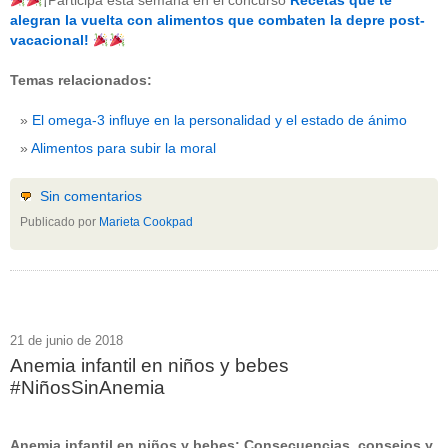
¡Participa esta semana en el concurso
Recetas que te
beneficios-salud
(53)
alegran la vuelta con alimentos que combaten la depre post-
calcio
(3)
vacacional!
cerebro
(8)
colesterol
(10)
Temas relacionados:
corazon
(1)
diabetes
(6)
El omega-3 influye en la personalidad y el estado de ánimo
dietas
(10)
embarazo
(11)
Alimentos para subir la moral
niños
(15)
nutricion
(3)
obesidad
(12)
Sin comentarios
omega-3
(29)
Publicado por
Marieta Cookpad
Sin categoría
(438)
vitaminas
(10)
" ALT="RSS" /> SUSCRÍBETE
RSS - Entradas
21 de junio de 2018
Anemia infantil en niños y bebes
ADMINISTRAR
#NiñosSinAnemia
Acceder
Anemia infantil en niños y bebes: Consecuencias, consejos y