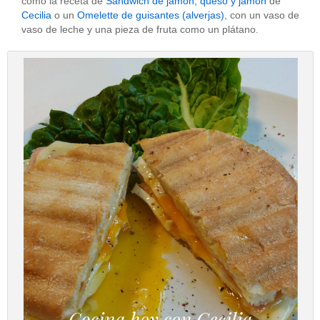
como la receta de
Sandwich de jamón, queso y jamón
de
Cecilia
o un
Omelette de guisantes (alverjas)
, con un vaso de
vaso de leche y una pieza de fruta como un plátano.