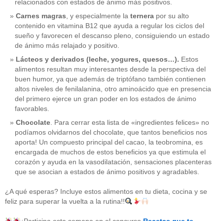
relacionados con estados de ánimo más positivos.
Carnes magras
, y especialmente la
ternera
por su alto
contenido en vitamina B12 que ayuda a regular los ciclos del
sueño y favorecen el descanso pleno, consiguiendo un estado
de ánimo más relajado y positivo.
Lácteos y derivados (leche, yogures, quesos…).
Estos
alimentos resultan muy interesantes desde la perspectiva del
buen humor, ya que además de triptófano también contienen
altos niveles de fenilalanina, otro aminoácido que en presencia
del primero ejerce un gran poder en los estados de ánimo
favorables.
Chocolate
. Para cerrar esta lista de «ingredientes felices» no
podíamos olvidarnos del chocolate, que tantos beneficios nos
aporta! Un compuesto principal del cacao, la teobromina, es
CATEGORÍAS
encargada de muchos de estos beneficios ya que estimula el
corazón y ayuda en la vasodilatación, sensaciones placenteras
acido-folico
(4)
que se asocian a estados de ánimo positivos y agradables.
alergias
(3)
alimentacion-cancer
(23)
¿A qué esperas? Incluye estos alimentos en tu dieta, cocina y se
alimentos
(22)
feliz para superar la vuelta a la rutina!!
alimentos-perjudiaciales
(17)
alzheimer
(3)
antioxidantes
(6)