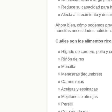
vitaminas
(10)
Reduce su capacidad para ha
Afecta al crecimiento y desarr
" ALT="RSS" /> SUSCRÍBETE
Ahora bien, cómo podemos preve
RSS - Entradas
nuestras necesidades nutricion
ADMINISTRAR
Cuáles son los alimentos ricos
Acceder
Hígado de cordero, pollo y c
Riñón de res
Morcilla
Menestras (legumbres)
Carnes rojas
Acelgas y espinacas
Mejillones o almejas
Perejil
Corazón de res