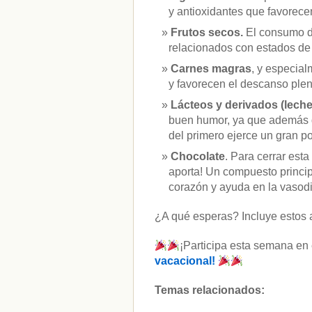
y antioxidantes que favorecen
Frutos secos.
El consumo d
relacionados con estados de
Carnes magras
, y especial
y favorecen el descanso plen
Lácteos y derivados (lech
buen humor, ya que además de
del primero ejerce un gran p
Chocolate
. Para cerrar est
aporta! Un compuesto princip
corazón y ayuda en la vasodi
¿A qué esperas? Incluye estos ali
¡Participa esta semana en
vacacional!
Temas relacionados: