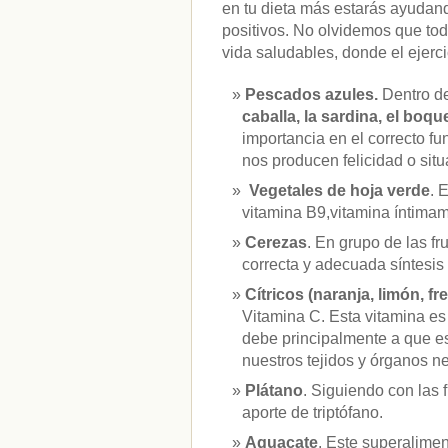
en tu dieta más estarás ayudan
positivos. No olvidemos que to
vida saludables, donde el ejerci
Pescados azules.
Dentro d
caballa, la sardina, el boqu
importancia en el correcto f
nos producen felicidad o sit
Vegetales de hoja verde
. 
vitamina B9,vitamina íntimam
Cerezas
. En grupo de las f
correcta y adecuada síntesis 
Cítricos (naranja, limón, fr
Vitamina C. Esta vitamina es
debe principalmente a que es 
nuestros tejidos y órganos ne
Plátano
. Siguiendo con las 
aporte de triptófano.
Aguacate
. Este superalime