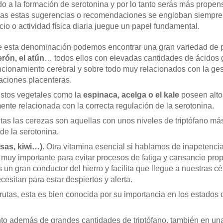
do a la formación de serotonina y por lo tanto serás más prope
das estas sugerencias o recomendaciones se engloban siempre d
cio o actividad física diaria juegue un papel fundamental.
e esta denominación podemos encontrar una gran variedad de
erón, el atún
… todos ellos con elevadas cantidades de ácidos
uncionamiento cerebral y sobre todo muy relacionados con la ges
uaciones placenteras.
Estos vegetales como la
espinaca, acelga o el kale
poseen altos
ente relacionada con la correcta regulación de la serotonina.
rutas las cerezas son aquellas con unos niveles de triptófano má
de la serotonina.
esas, kiwi…)
. Otra vitamina esencial si hablamos de inapetenci
 muy importante para evitar procesos de fatiga y cansancio pro
un gran conductor del hierro y facilita que llegue a nuestras c
cesitan para estar despiertos y alerta.
frutas, esta es bien conocida por su importancia en los estados
nto además de grandes cantidades de triptófano, también en una