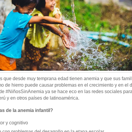
s que desde muy temprana edad tienen anemia y que sus famil
 de hierro puede causar problemas en el crecimiento y en el d
e #NiñosSinAnemia ya se hace eco en las redes sociales para 
rú y en otros países de latinoamérica.
s de la anemia infantil?
or y cognitivo
 con problemas del desarrollo en la etapa escolar.