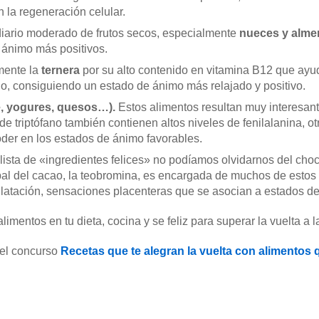
 la regeneración celular.
iario moderado de frutos secos, especialmente
nueces y alme
 ánimo más positivos.
mente la
ternera
por su alto contenido en vitamina B12 que ayud
o, consiguiendo un estado de ánimo más relajado y positivo.
e, yogures, quesos…).
Estos alimentos resultan muy interesant
 triptófano también contienen altos niveles de fenilalanina, o
oder en los estados de ánimo favorables.
a lista de «ingredientes felices» no podíamos olvidarnos del cho
al del cacao, la teobromina, es encargada de muchos de estos 
latación, sensaciones placenteras que se asocian a estados de
mentos en tu dieta, cocina y se feliz para superar la vuelta a la
 el concurso
Recetas que te alegran la vuelta con alimentos