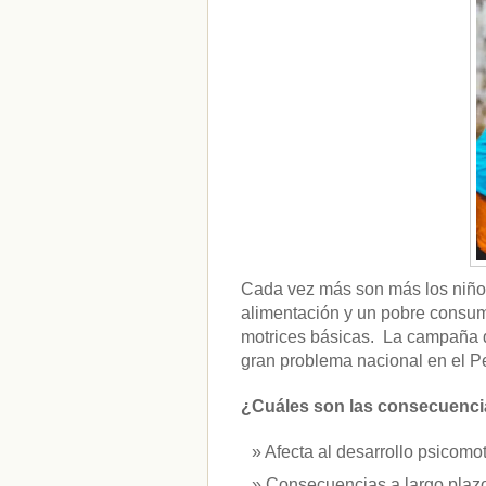
CATEGORÍAS
acido-folico
(4)
alergias
(3)
alimentacion-cancer
(23)
alimentos
(22)
alimentos-perjudiaciales
(17)
alzheimer
(3)
antioxidantes
(6)
beneficios-salud
(53)
calcio
(3)
cerebro
(8)
Cada vez más son más los niño
colesterol
(10)
alimentación y un pobre consumo
corazon
(1)
motrices básicas. La campaña d
diabetes
(6)
gran problema nacional en el Pe
dietas
(10)
embarazo
(11)
niños
(15)
¿Cuáles son las consecuencia
nutricion
(3)
obesidad
(12)
Afecta al desarrollo psicomot
omega-3
(29)
Consecuencias a largo plazo
Sin categoría
(438)