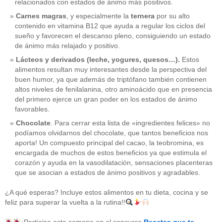
relacionados con estados de ánimo más positivos.
Carnes magras
, y especialmente la
ternera
por su alto
contenido en vitamina B12 que ayuda a regular los ciclos del
sueño y favorecen el descanso pleno, consiguiendo un estado
de ánimo más relajado y positivo.
Lácteos y derivados (leche, yogures, quesos…).
Estos
alimentos resultan muy interesantes desde la perspectiva del
buen humor, ya que además de triptófano también contienen
altos niveles de fenilalanina, otro aminoácido que en presencia
del primero ejerce un gran poder en los estados de ánimo
favorables.
Chocolate
. Para cerrar esta lista de «ingredientes felices» no
podíamos olvidarnos del chocolate, que tantos beneficios nos
aporta! Un compuesto principal del cacao, la teobromina, es
CATEGORÍAS
encargada de muchos de estos beneficios ya que estimula el
corazón y ayuda en la vasodilatación, sensaciones placenteras
acido-folico
(4)
que se asocian a estados de ánimo positivos y agradables.
alergias
(3)
alimentacion-cancer
(23)
¿A qué esperas? Incluye estos alimentos en tu dieta, cocina y se
alimentos
(22)
feliz para superar la vuelta a la rutina!!
alimentos-perjudiaciales
(17)
alzheimer
(3)
antioxidantes
(6)