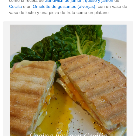
como la receta de
Sandwich de jamón, queso y jamón
de
Cecilia
o un
Omelette de guisantes (alverjas)
, con un vaso de
vaso de leche y una pieza de fruta como un plátano.