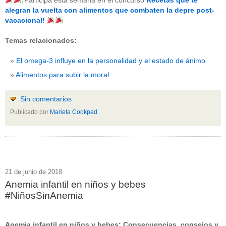
¡Participa esta semana en el concurso
Recetas que te
beneficios-salud
(53)
alegran la vuelta con alimentos que combaten la depre post-
calcio
(3)
vacacional!
cerebro
(8)
colesterol
(10)
Temas relacionados:
corazon
(1)
diabetes
(6)
El omega-3 influye en la personalidad y el estado de ánimo
dietas
(10)
embarazo
(11)
Alimentos para subir la moral
niños
(15)
nutricion
(3)
obesidad
(12)
Sin comentarios
omega-3
(29)
Publicado por
Marieta Cookpad
Sin categoría
(438)
vitaminas
(10)
" ALT="RSS" /> SUSCRÍBETE
RSS - Entradas
21 de junio de 2018
Anemia infantil en niños y bebes
ADMINISTRAR
#NiñosSinAnemia
Acceder
Anemia infantil en niños y bebes: Consecuencias, consejos y