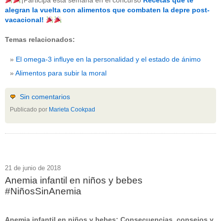
¡Participa esta semana en el concurso
Recetas que te
beneficios-salud
(53)
alegran la vuelta con alimentos que combaten la depre post-
calcio
(3)
vacacional!
cerebro
(8)
colesterol
(10)
Temas relacionados:
corazon
(1)
diabetes
(6)
El omega-3 influye en la personalidad y el estado de ánimo
dietas
(10)
embarazo
(11)
Alimentos para subir la moral
niños
(15)
nutricion
(3)
obesidad
(12)
Sin comentarios
omega-3
(29)
Publicado por
Marieta Cookpad
Sin categoría
(438)
vitaminas
(10)
" ALT="RSS" /> SUSCRÍBETE
RSS - Entradas
21 de junio de 2018
Anemia infantil en niños y bebes
ADMINISTRAR
#NiñosSinAnemia
Acceder
Anemia infantil en niños y bebes: Consecuencias, consejos y