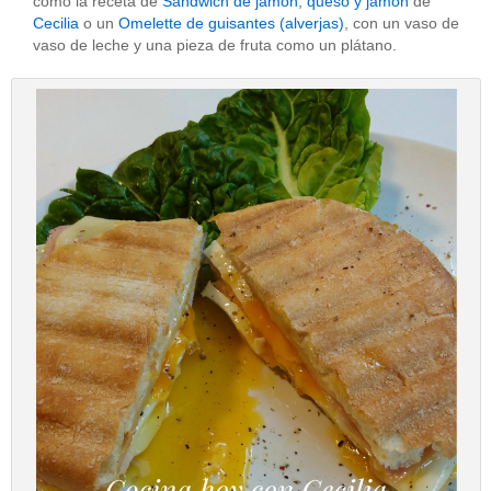
como la receta de
Sandwich de jamón, queso y jamón
de
Cecilia
o un
Omelette de guisantes (alverjas)
, con un vaso de
vaso de leche y una pieza de fruta como un plátano.