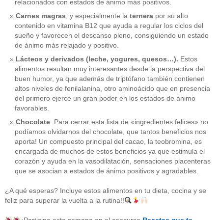
relacionados con estados de ánimo más positivos.
Carnes magras
, y especialmente la
ternera
por su alto
contenido en vitamina B12 que ayuda a regular los ciclos del
sueño y favorecen el descanso pleno, consiguiendo un estado
de ánimo más relajado y positivo.
Lácteos y derivados (leche, yogures, quesos…).
Estos
alimentos resultan muy interesantes desde la perspectiva del
buen humor, ya que además de triptófano también contienen
altos niveles de fenilalanina, otro aminoácido que en presencia
del primero ejerce un gran poder en los estados de ánimo
favorables.
Chocolate
. Para cerrar esta lista de «ingredientes felices» no
podíamos olvidarnos del chocolate, que tantos beneficios nos
aporta! Un compuesto principal del cacao, la teobromina, es
CATEGORÍAS
encargada de muchos de estos beneficios ya que estimula el
corazón y ayuda en la vasodilatación, sensaciones placenteras
acido-folico
(4)
que se asocian a estados de ánimo positivos y agradables.
alergias
(3)
alimentacion-cancer
(23)
¿A qué esperas? Incluye estos alimentos en tu dieta, cocina y se
alimentos
(22)
feliz para superar la vuelta a la rutina!!
alimentos-perjudiaciales
(17)
alzheimer
(3)
antioxidantes
(6)