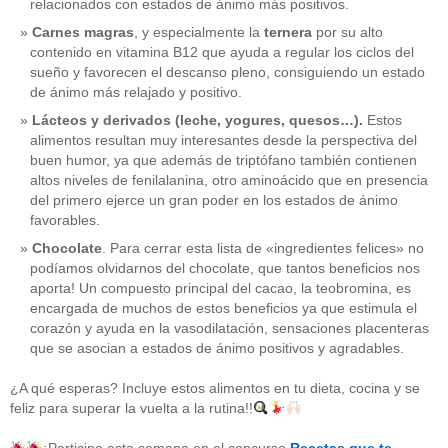
relacionados con estados de ánimo más positivos.
Carnes magras
, y especialmente la
ternera
por su alto
contenido en vitamina B12 que ayuda a regular los ciclos del
sueño y favorecen el descanso pleno, consiguiendo un estado
de ánimo más relajado y positivo.
Lácteos y derivados (leche, yogures, quesos…).
Estos
alimentos resultan muy interesantes desde la perspectiva del
buen humor, ya que además de triptófano también contienen
altos niveles de fenilalanina, otro aminoácido que en presencia
del primero ejerce un gran poder en los estados de ánimo
favorables.
Chocolate
. Para cerrar esta lista de «ingredientes felices» no
podíamos olvidarnos del chocolate, que tantos beneficios nos
aporta! Un compuesto principal del cacao, la teobromina, es
CATEGORÍAS
encargada de muchos de estos beneficios ya que estimula el
corazón y ayuda en la vasodilatación, sensaciones placenteras
acido-folico
(4)
que se asocian a estados de ánimo positivos y agradables.
alergias
(3)
alimentacion-cancer
(23)
¿A qué esperas? Incluye estos alimentos en tu dieta, cocina y se
alimentos
(22)
feliz para superar la vuelta a la rutina!!
alimentos-perjudiaciales
(17)
alzheimer
(3)
antioxidantes
(6)