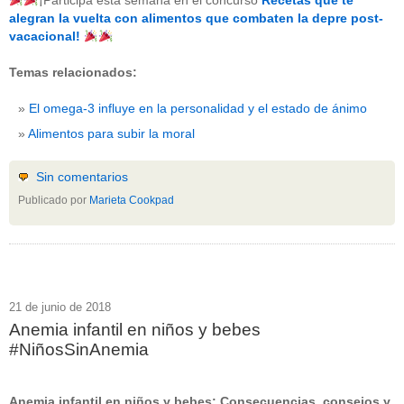
¡Participa esta semana en el concurso
Recetas que te
beneficios-salud
(53)
alegran la vuelta con alimentos que combaten la depre post-
calcio
(3)
vacacional!
cerebro
(8)
colesterol
(10)
Temas relacionados:
corazon
(1)
diabetes
(6)
El omega-3 influye en la personalidad y el estado de ánimo
dietas
(10)
embarazo
(11)
Alimentos para subir la moral
niños
(15)
nutricion
(3)
obesidad
(12)
Sin comentarios
omega-3
(29)
Publicado por
Marieta Cookpad
Sin categoría
(438)
vitaminas
(10)
" ALT="RSS" /> SUSCRÍBETE
RSS - Entradas
21 de junio de 2018
Anemia infantil en niños y bebes
ADMINISTRAR
#NiñosSinAnemia
Acceder
Anemia infantil en niños y bebes: Consecuencias, consejos y