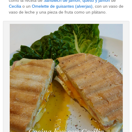
como la receta de
Sandwich de jamón, queso y jamón
de
Cecilia
o un
Omelette de guisantes (alverjas)
, con un vaso de
vaso de leche y una pieza de fruta como un plátano.