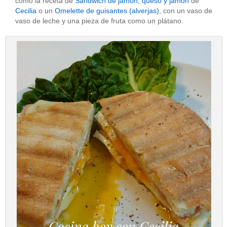
como la receta de
Sandwich de jamón, queso y jamón
de
Cecilia
o un
Omelette de guisantes (alverjas)
, con un vaso de
vaso de leche y una pieza de fruta como un plátano.