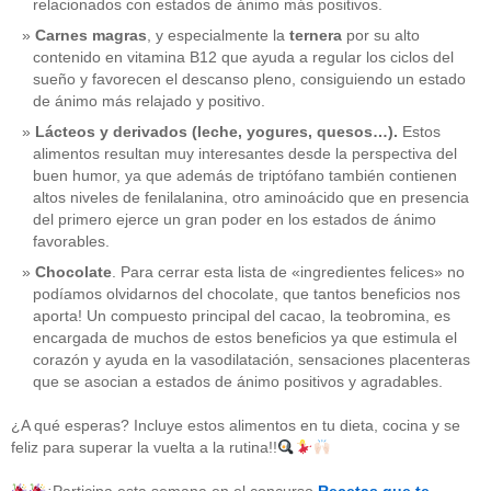
relacionados con estados de ánimo más positivos.
Carnes magras
, y especialmente la
ternera
por su alto
contenido en vitamina B12 que ayuda a regular los ciclos del
sueño y favorecen el descanso pleno, consiguiendo un estado
de ánimo más relajado y positivo.
Lácteos y derivados (leche, yogures, quesos…).
Estos
alimentos resultan muy interesantes desde la perspectiva del
buen humor, ya que además de triptófano también contienen
altos niveles de fenilalanina, otro aminoácido que en presencia
del primero ejerce un gran poder en los estados de ánimo
favorables.
Chocolate
. Para cerrar esta lista de «ingredientes felices» no
podíamos olvidarnos del chocolate, que tantos beneficios nos
aporta! Un compuesto principal del cacao, la teobromina, es
CATEGORÍAS
encargada de muchos de estos beneficios ya que estimula el
corazón y ayuda en la vasodilatación, sensaciones placenteras
acido-folico
(4)
que se asocian a estados de ánimo positivos y agradables.
alergias
(3)
alimentacion-cancer
(23)
¿A qué esperas? Incluye estos alimentos en tu dieta, cocina y se
alimentos
(22)
feliz para superar la vuelta a la rutina!!
alimentos-perjudiaciales
(17)
alzheimer
(3)
antioxidantes
(6)