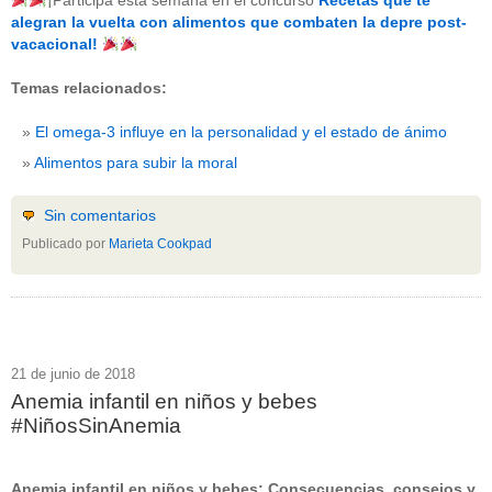
¡Participa esta semana en el concurso
Recetas que te
beneficios-salud
(53)
alegran la vuelta con alimentos que combaten la depre post-
calcio
(3)
vacacional!
cerebro
(8)
colesterol
(10)
Temas relacionados:
corazon
(1)
diabetes
(6)
El omega-3 influye en la personalidad y el estado de ánimo
dietas
(10)
embarazo
(11)
Alimentos para subir la moral
niños
(15)
nutricion
(3)
obesidad
(12)
Sin comentarios
omega-3
(29)
Publicado por
Marieta Cookpad
Sin categoría
(438)
vitaminas
(10)
" ALT="RSS" /> SUSCRÍBETE
RSS - Entradas
21 de junio de 2018
Anemia infantil en niños y bebes
ADMINISTRAR
#NiñosSinAnemia
Acceder
Anemia infantil en niños y bebes: Consecuencias, consejos y