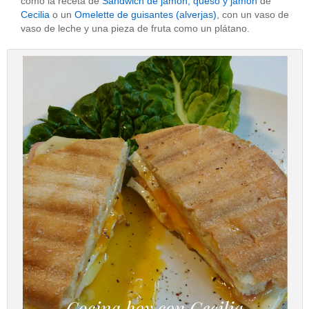
como la receta de
Sandwich de jamón, queso y jamón
de
Cecilia
o un
Omelette de guisantes (alverjas)
, con un vaso de
vaso de leche y una pieza de fruta como un plátano.