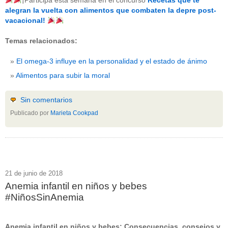
¡Participa esta semana en el concurso
Recetas que te
beneficios-salud
(53)
alegran la vuelta con alimentos que combaten la depre post-
calcio
(3)
vacacional!
cerebro
(8)
colesterol
(10)
Temas relacionados:
corazon
(1)
diabetes
(6)
El omega-3 influye en la personalidad y el estado de ánimo
dietas
(10)
embarazo
(11)
Alimentos para subir la moral
niños
(15)
nutricion
(3)
obesidad
(12)
Sin comentarios
omega-3
(29)
Publicado por
Marieta Cookpad
Sin categoría
(438)
vitaminas
(10)
" ALT="RSS" /> SUSCRÍBETE
RSS - Entradas
21 de junio de 2018
Anemia infantil en niños y bebes
ADMINISTRAR
#NiñosSinAnemia
Acceder
Anemia infantil en niños y bebes: Consecuencias, consejos y