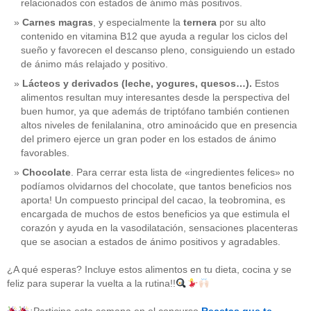
relacionados con estados de ánimo más positivos.
Carnes magras
, y especialmente la
ternera
por su alto
contenido en vitamina B12 que ayuda a regular los ciclos del
sueño y favorecen el descanso pleno, consiguiendo un estado
de ánimo más relajado y positivo.
Lácteos y derivados (leche, yogures, quesos…).
Estos
alimentos resultan muy interesantes desde la perspectiva del
buen humor, ya que además de triptófano también contienen
altos niveles de fenilalanina, otro aminoácido que en presencia
del primero ejerce un gran poder en los estados de ánimo
favorables.
Chocolate
. Para cerrar esta lista de «ingredientes felices» no
podíamos olvidarnos del chocolate, que tantos beneficios nos
aporta! Un compuesto principal del cacao, la teobromina, es
CATEGORÍAS
encargada de muchos de estos beneficios ya que estimula el
corazón y ayuda en la vasodilatación, sensaciones placenteras
acido-folico
(4)
que se asocian a estados de ánimo positivos y agradables.
alergias
(3)
alimentacion-cancer
(23)
¿A qué esperas? Incluye estos alimentos en tu dieta, cocina y se
alimentos
(22)
feliz para superar la vuelta a la rutina!!
alimentos-perjudiaciales
(17)
alzheimer
(3)
antioxidantes
(6)