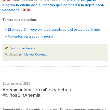
¡Participa esta semana en el concurso
Recetas que te
beneficios-salud
(53)
alegran la vuelta con alimentos que combaten la depre post-
calcio
(3)
vacacional!
cerebro
(8)
colesterol
(10)
Temas relacionados:
corazon
(1)
diabetes
(6)
El omega-3 influye en la personalidad y el estado de ánimo
dietas
(10)
embarazo
(11)
Alimentos para subir la moral
niños
(15)
nutricion
(3)
obesidad
(12)
Sin comentarios
omega-3
(29)
Publicado por
Marieta Cookpad
Sin categoría
(438)
vitaminas
(10)
" ALT="RSS" /> SUSCRÍBETE
RSS - Entradas
21 de junio de 2018
Anemia infantil en niños y bebes
ADMINISTRAR
#NiñosSinAnemia
Acceder
Anemia infantil en niños y bebes: Consecuencias, consejos y