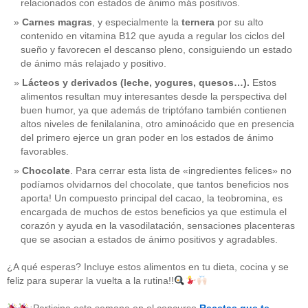
relacionados con estados de ánimo más positivos.
Carnes magras
, y especialmente la
ternera
por su alto
contenido en vitamina B12 que ayuda a regular los ciclos del
sueño y favorecen el descanso pleno, consiguiendo un estado
de ánimo más relajado y positivo.
Lácteos y derivados (leche, yogures, quesos…).
Estos
alimentos resultan muy interesantes desde la perspectiva del
buen humor, ya que además de triptófano también contienen
altos niveles de fenilalanina, otro aminoácido que en presencia
del primero ejerce un gran poder en los estados de ánimo
favorables.
Chocolate
. Para cerrar esta lista de «ingredientes felices» no
podíamos olvidarnos del chocolate, que tantos beneficios nos
aporta! Un compuesto principal del cacao, la teobromina, es
CATEGORÍAS
encargada de muchos de estos beneficios ya que estimula el
corazón y ayuda en la vasodilatación, sensaciones placenteras
acido-folico
(4)
que se asocian a estados de ánimo positivos y agradables.
alergias
(3)
alimentacion-cancer
(23)
¿A qué esperas? Incluye estos alimentos en tu dieta, cocina y se
alimentos
(22)
feliz para superar la vuelta a la rutina!!
alimentos-perjudiaciales
(17)
alzheimer
(3)
antioxidantes
(6)