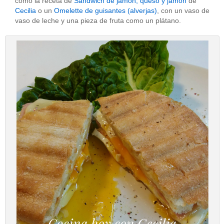
como la receta de
Sandwich de jamón, queso y jamón
de
Cecilia
o un
Omelette de guisantes (alverjas)
, con un vaso de
vaso de leche y una pieza de fruta como un plátano.