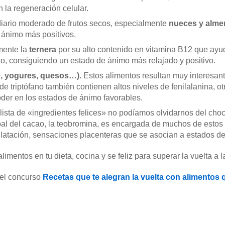
 la regeneración celular.
iario moderado de frutos secos, especialmente
nueces y alme
 ánimo más positivos.
mente la
ternera
por su alto contenido en vitamina B12 que ayud
o, consiguiendo un estado de ánimo más relajado y positivo.
e, yogures, quesos…).
Estos alimentos resultan muy interesant
 triptófano también contienen altos niveles de fenilalanina, o
oder en los estados de ánimo favorables.
a lista de «ingredientes felices» no podíamos olvidarnos del cho
al del cacao, la teobromina, es encargada de muchos de estos 
latación, sensaciones placenteras que se asocian a estados de
mentos en tu dieta, cocina y se feliz para superar la vuelta a la
 el concurso
Recetas que te alegran la vuelta con alimentos