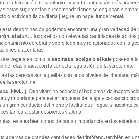
do a la formación de serotonina y por lo tanto serás más prope
das estas sugerencias o recomendaciones se engloban siempre d
cio o actividad física diaria juegue un papel fundamental.
e esta denominación podemos encontrar una gran variedad de
erón, el atún
… todos ellos con elevadas cantidades de ácidos
uncionamiento cerebral y sobre todo muy relacionados con la ges
uaciones placenteras.
Estos vegetales como la
espinaca, acelga o el kale
poseen altos
ente relacionada con la correcta regulación de la serotonina.
rutas las cerezas son aquellas con unos niveles de triptófano má
de la serotonina.
esas, kiwi…)
. Otra vitamina esencial si hablamos de inapetenci
 muy importante para evitar procesos de fatiga y cansancio pro
un gran conductor del hierro y facilita que llegue a nuestras c
cesitan para estar despiertos y alerta.
frutas, esta es bien conocida por su importancia en los estados
nto además de grandes cantidades de triptófano, también en una