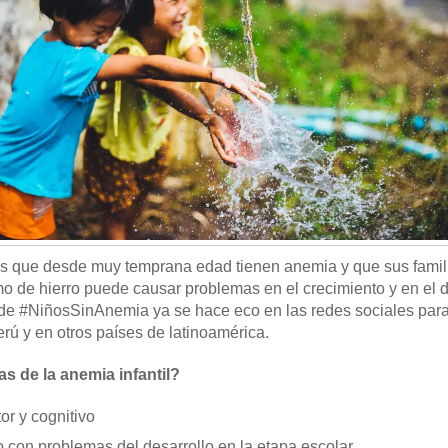
s que desde muy temprana edad tienen anemia y que sus famil
 de hierro puede causar problemas en el crecimiento y en el d
e #NiñosSinAnemia ya se hace eco en las redes sociales para 
rú y en otros países de latinoamérica.
s de la anemia infantil?
or y cognitivo
 con problemas del desarrollo en la etapa escolar.