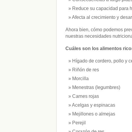
vitaminas
(10)
Reduce su capacidad para ha
Afecta al crecimiento y desarr
" ALT="RSS" /> SUSCRÍBETE
Ahora bien, cómo podemos preve
RSS - Entradas
nuestras necesidades nutricion
ADMINISTRAR
Cuáles son los alimentos ricos
Acceder
Hígado de cordero, pollo y c
Riñón de res
Morcilla
Menestras (legumbres)
Carnes rojas
Acelgas y espinacas
Mejillones o almejas
Perejil
Corazón de res