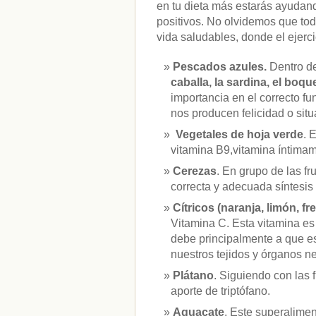
en tu dieta más estarás ayudan
positivos. No olvidemos que to
vida saludables, donde el ejerci
Pescados azules.
Dentro d
caballa, la sardina, el boqu
importancia en el correcto f
nos producen felicidad o sit
Vegetales de hoja verde
. 
vitamina B9,vitamina íntimam
Cerezas
. En grupo de las f
correcta y adecuada síntesis 
Cítricos (naranja, limón, fr
Vitamina C. Esta vitamina es
debe principalmente a que es 
nuestros tejidos y órganos ne
Plátano
. Siguiendo con las 
aporte de triptófano.
Aguacate
. Este superalime