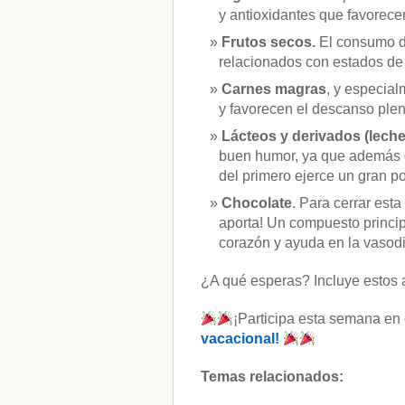
y antioxidantes que favorecen
Frutos secos.
El consumo d
relacionados con estados de
Carnes magras
, y especial
y favorecen el descanso plen
Lácteos y derivados (lech
buen humor, ya que además de
del primero ejerce un gran p
Chocolate
. Para cerrar est
aporta! Un compuesto princip
corazón y ayuda en la vasodi
¿A qué esperas? Incluye estos ali
¡Participa esta semana en
vacacional!
Temas relacionados: