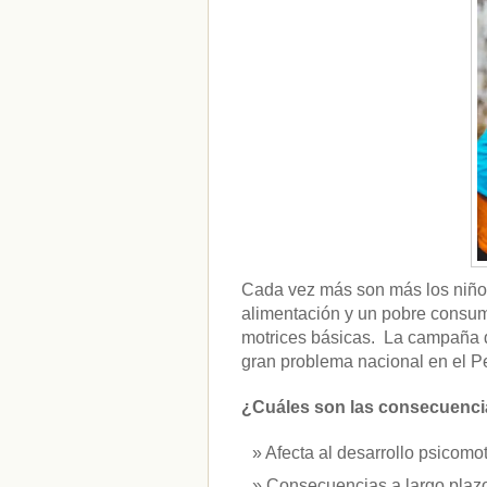
CATEGORÍAS
acido-folico
(4)
alergias
(3)
alimentacion-cancer
(23)
alimentos
(22)
alimentos-perjudiaciales
(17)
alzheimer
(3)
antioxidantes
(6)
beneficios-salud
(53)
calcio
(3)
cerebro
(8)
Cada vez más son más los niño
colesterol
(10)
alimentación y un pobre consumo
corazon
(1)
motrices básicas. La campaña d
diabetes
(6)
gran problema nacional en el Pe
dietas
(10)
embarazo
(11)
niños
(15)
¿Cuáles son las consecuencia
nutricion
(3)
obesidad
(12)
Afecta al desarrollo psicomot
omega-3
(29)
Consecuencias a largo plazo
Sin categoría
(438)