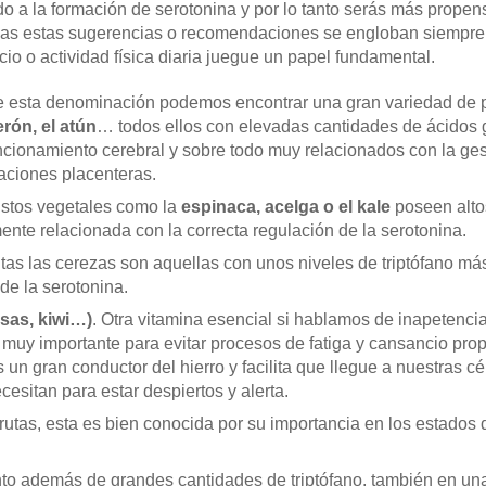
do a la formación de serotonina y por lo tanto serás más prope
das estas sugerencias o recomendaciones se engloban siempre d
cio o actividad física diaria juegue un papel fundamental.
e esta denominación podemos encontrar una gran variedad de
erón, el atún
… todos ellos con elevadas cantidades de ácidos
uncionamiento cerebral y sobre todo muy relacionados con la ges
uaciones placenteras.
Estos vegetales como la
espinaca, acelga o el kale
poseen altos
ente relacionada con la correcta regulación de la serotonina.
rutas las cerezas son aquellas con unos niveles de triptófano má
de la serotonina.
esas, kiwi…)
. Otra vitamina esencial si hablamos de inapetenci
 muy importante para evitar procesos de fatiga y cansancio pro
un gran conductor del hierro y facilita que llegue a nuestras c
cesitan para estar despiertos y alerta.
frutas, esta es bien conocida por su importancia en los estados
nto además de grandes cantidades de triptófano, también en una