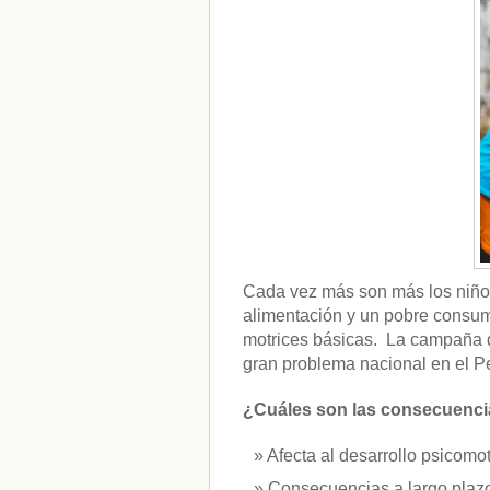
CATEGORÍAS
acido-folico
(4)
alergias
(3)
alimentacion-cancer
(23)
alimentos
(22)
alimentos-perjudiaciales
(17)
alzheimer
(3)
antioxidantes
(6)
beneficios-salud
(53)
calcio
(3)
cerebro
(8)
Cada vez más son más los niño
colesterol
(10)
alimentación y un pobre consumo
corazon
(1)
motrices básicas. La campaña d
diabetes
(6)
gran problema nacional en el Pe
dietas
(10)
embarazo
(11)
niños
(15)
¿Cuáles son las consecuencia
nutricion
(3)
obesidad
(12)
Afecta al desarrollo psicomot
omega-3
(29)
Consecuencias a largo plazo
Sin categoría
(438)