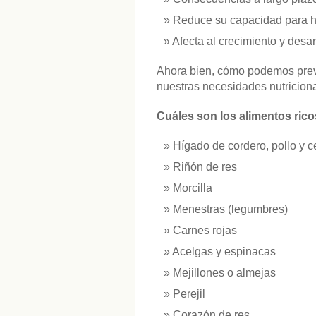
vitaminas
(10)
Reduce su capacidad para ha
Afecta al crecimiento y desarr
" ALT="RSS" /> SUSCRÍBETE
Ahora bien, cómo podemos preve
RSS - Entradas
nuestras necesidades nutricion
ADMINISTRAR
Cuáles son los alimentos ricos
Acceder
Hígado de cordero, pollo y c
Riñón de res
Morcilla
Menestras (legumbres)
Carnes rojas
Acelgas y espinacas
Mejillones o almejas
Perejil
Corazón de res