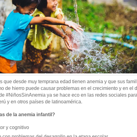
s que desde muy temprana edad tienen anemia y que sus famil
 de hierro puede causar problemas en el crecimiento y en el d
e #NiñosSinAnemia ya se hace eco en las redes sociales para 
rú y en otros países de latinoamérica.
s de la anemia infantil?
or y cognitivo
 con problemas del desarrollo en la etapa escolar.