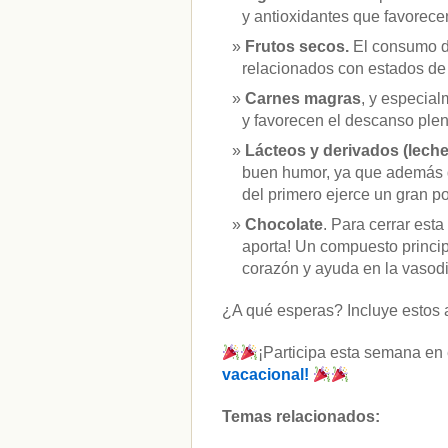
y antioxidantes que favorecen
Frutos secos.
El consumo d
relacionados con estados de
Carnes magras
, y especial
y favorecen el descanso plen
Lácteos y derivados (lech
buen humor, ya que además de
del primero ejerce un gran p
Chocolate
. Para cerrar est
aporta! Un compuesto princip
corazón y ayuda en la vasodi
¿A qué esperas? Incluye estos ali
¡Participa esta semana en
vacacional!
Temas relacionados: