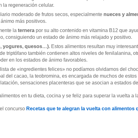
 la regeneración celular.
iario moderado de frutos secos, especialmente
nueces y alme
 ánimo más positivos.
mente la
ternera
por su alto contenido en vitamina B12 que ayud
o, consiguiendo un estado de ánimo más relajado y positivo.
e, yogures, quesos…).
Estos alimentos resultan muy interesant
 triptófano también contienen altos niveles de fenilalanina, o
oder en los estados de ánimo favorables.
a lista de «ingredientes felices» no podíamos olvidarnos del cho
al del cacao, la teobromina, es encargada de muchos de estos 
latación, sensaciones placenteras que se asocian a estados de
mentos en tu dieta, cocina y se feliz para superar la vuelta a la
 el concurso
Recetas que te alegran la vuelta con alimentos