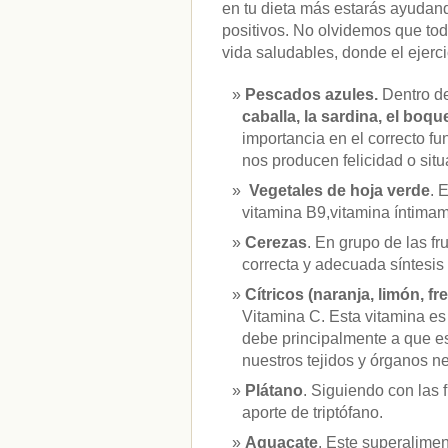
en tu dieta más estarás ayudan
positivos. No olvidemos que to
vida saludables, donde el ejerci
Pescados azules.
Dentro d
caballa, la sardina, el boqu
importancia en el correcto f
nos producen felicidad o sit
Vegetales de hoja verde
. 
vitamina B9,vitamina íntimam
Cerezas
. En grupo de las f
correcta y adecuada síntesis 
Cítricos (naranja, limón, fr
Vitamina C. Esta vitamina es
debe principalmente a que es 
nuestros tejidos y órganos ne
Plátano
. Siguiendo con las 
aporte de triptófano.
Aguacate
. Este superalime