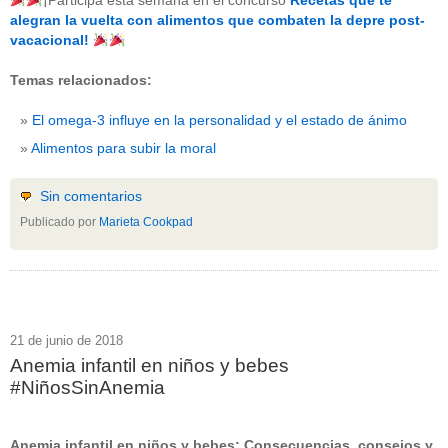
¡Participa esta semana en el concurso
Recetas que te
beneficios-salud
(53)
alegran la vuelta con alimentos que combaten la depre post-
calcio
(3)
vacacional!
cerebro
(8)
colesterol
(10)
Temas relacionados:
corazon
(1)
diabetes
(6)
El omega-3 influye en la personalidad y el estado de ánimo
dietas
(10)
embarazo
(11)
Alimentos para subir la moral
niños
(15)
nutricion
(3)
obesidad
(12)
Sin comentarios
omega-3
(29)
Publicado por
Marieta Cookpad
Sin categoría
(438)
vitaminas
(10)
" ALT="RSS" /> SUSCRÍBETE
RSS - Entradas
21 de junio de 2018
Anemia infantil en niños y bebes
ADMINISTRAR
#NiñosSinAnemia
Acceder
Anemia infantil en niños y bebes: Consecuencias, consejos y