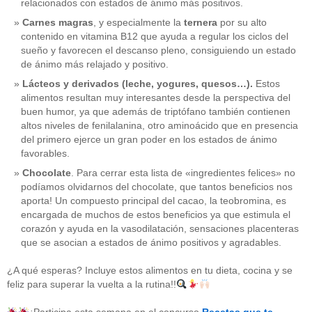
relacionados con estados de ánimo más positivos.
Carnes magras
, y especialmente la
ternera
por su alto
contenido en vitamina B12 que ayuda a regular los ciclos del
sueño y favorecen el descanso pleno, consiguiendo un estado
de ánimo más relajado y positivo.
Lácteos y derivados (leche, yogures, quesos…).
Estos
alimentos resultan muy interesantes desde la perspectiva del
buen humor, ya que además de triptófano también contienen
altos niveles de fenilalanina, otro aminoácido que en presencia
del primero ejerce un gran poder en los estados de ánimo
favorables.
Chocolate
. Para cerrar esta lista de «ingredientes felices» no
podíamos olvidarnos del chocolate, que tantos beneficios nos
aporta! Un compuesto principal del cacao, la teobromina, es
CATEGORÍAS
encargada de muchos de estos beneficios ya que estimula el
corazón y ayuda en la vasodilatación, sensaciones placenteras
acido-folico
(4)
que se asocian a estados de ánimo positivos y agradables.
alergias
(3)
alimentacion-cancer
(23)
¿A qué esperas? Incluye estos alimentos en tu dieta, cocina y se
alimentos
(22)
feliz para superar la vuelta a la rutina!!
alimentos-perjudiaciales
(17)
alzheimer
(3)
antioxidantes
(6)