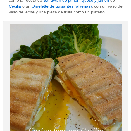
como la receta de
Sandwich de jamón, queso y jamón
de
Cecilia
o un
Omelette de guisantes (alverjas)
, con un vaso de
vaso de leche y una pieza de fruta como un plátano.