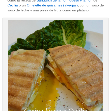
como la receta de
Sandwich de jamón, queso y jamón
de
Cecilia
o un
Omelette de guisantes (alverjas)
, con un vaso de
vaso de leche y una pieza de fruta como un plátano.