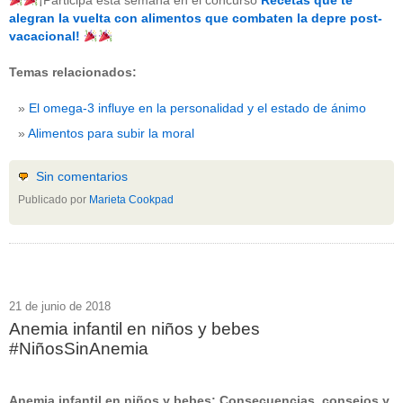
¡Participa esta semana en el concurso
Recetas que te
beneficios-salud
(53)
alegran la vuelta con alimentos que combaten la depre post-
calcio
(3)
vacacional!
cerebro
(8)
colesterol
(10)
Temas relacionados:
corazon
(1)
diabetes
(6)
El omega-3 influye en la personalidad y el estado de ánimo
dietas
(10)
embarazo
(11)
Alimentos para subir la moral
niños
(15)
nutricion
(3)
obesidad
(12)
Sin comentarios
omega-3
(29)
Publicado por
Marieta Cookpad
Sin categoría
(438)
vitaminas
(10)
" ALT="RSS" /> SUSCRÍBETE
RSS - Entradas
21 de junio de 2018
Anemia infantil en niños y bebes
ADMINISTRAR
#NiñosSinAnemia
Acceder
Anemia infantil en niños y bebes: Consecuencias, consejos y