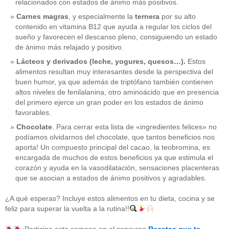
relacionados con estados de ánimo más positivos.
Carnes magras
, y especialmente la
ternera
por su alto
contenido en vitamina B12 que ayuda a regular los ciclos del
sueño y favorecen el descanso pleno, consiguiendo un estado
de ánimo más relajado y positivo.
Lácteos y derivados (leche, yogures, quesos…).
Estos
alimentos resultan muy interesantes desde la perspectiva del
buen humor, ya que además de triptófano también contienen
altos niveles de fenilalanina, otro aminoácido que en presencia
del primero ejerce un gran poder en los estados de ánimo
favorables.
Chocolate
. Para cerrar esta lista de «ingredientes felices» no
podíamos olvidarnos del chocolate, que tantos beneficios nos
aporta! Un compuesto principal del cacao, la teobromina, es
CATEGORÍAS
encargada de muchos de estos beneficios ya que estimula el
corazón y ayuda en la vasodilatación, sensaciones placenteras
acido-folico
(4)
que se asocian a estados de ánimo positivos y agradables.
alergias
(3)
alimentacion-cancer
(23)
¿A qué esperas? Incluye estos alimentos en tu dieta, cocina y se
alimentos
(22)
feliz para superar la vuelta a la rutina!!
alimentos-perjudiaciales
(17)
alzheimer
(3)
antioxidantes
(6)