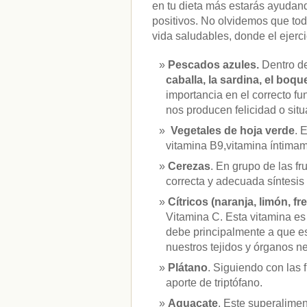
en tu dieta más estarás ayudan
positivos. No olvidemos que to
vida saludables, donde el ejerci
Pescados azules.
Dentro d
caballa, la sardina, el boqu
importancia en el correcto f
nos producen felicidad o sit
Vegetales de hoja verde
. 
vitamina B9,vitamina íntimam
Cerezas
. En grupo de las f
correcta y adecuada síntesis 
Cítricos (naranja, limón, fr
Vitamina C. Esta vitamina es
debe principalmente a que es 
nuestros tejidos y órganos ne
Plátano
. Siguiendo con las 
aporte de triptófano.
Aguacate
. Este superalime