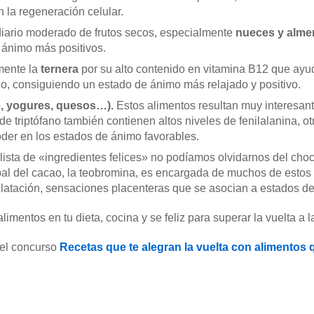
 la regeneración celular.
iario moderado de frutos secos, especialmente
nueces y alme
 ánimo más positivos.
mente la
ternera
por su alto contenido en vitamina B12 que ayud
o, consiguiendo un estado de ánimo más relajado y positivo.
e, yogures, quesos…).
Estos alimentos resultan muy interesant
 triptófano también contienen altos niveles de fenilalanina, o
oder en los estados de ánimo favorables.
a lista de «ingredientes felices» no podíamos olvidarnos del cho
al del cacao, la teobromina, es encargada de muchos de estos 
latación, sensaciones placenteras que se asocian a estados de
mentos en tu dieta, cocina y se feliz para superar la vuelta a la
 el concurso
Recetas que te alegran la vuelta con alimentos