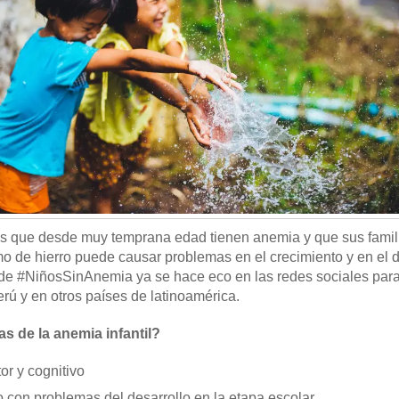
s que desde muy temprana edad tienen anemia y que sus famil
 de hierro puede causar problemas en el crecimiento y en el d
e #NiñosSinAnemia ya se hace eco en las redes sociales para 
rú y en otros países de latinoamérica.
s de la anemia infantil?
or y cognitivo
 con problemas del desarrollo en la etapa escolar.