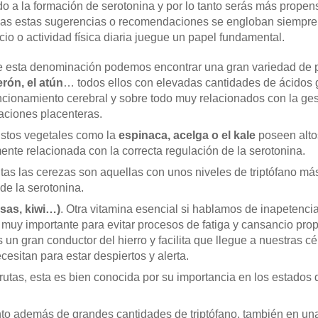
do a la formación de serotonina y por lo tanto serás más prope
das estas sugerencias o recomendaciones se engloban siempre d
cio o actividad física diaria juegue un papel fundamental.
e esta denominación podemos encontrar una gran variedad de
erón, el atún
… todos ellos con elevadas cantidades de ácidos
uncionamiento cerebral y sobre todo muy relacionados con la ges
uaciones placenteras.
Estos vegetales como la
espinaca, acelga o el kale
poseen altos
ente relacionada con la correcta regulación de la serotonina.
rutas las cerezas son aquellas con unos niveles de triptófano má
de la serotonina.
esas, kiwi…)
. Otra vitamina esencial si hablamos de inapetenci
 muy importante para evitar procesos de fatiga y cansancio pro
un gran conductor del hierro y facilita que llegue a nuestras c
cesitan para estar despiertos y alerta.
frutas, esta es bien conocida por su importancia en los estados
nto además de grandes cantidades de triptófano, también en una