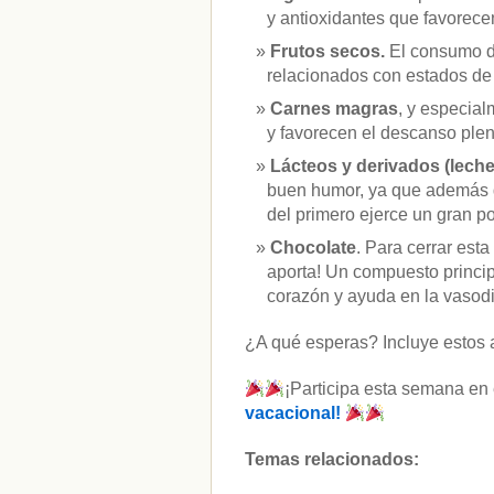
y antioxidantes que favorecen
Frutos secos.
El consumo d
relacionados con estados de
Carnes magras
, y especial
y favorecen el descanso plen
Lácteos y derivados (lech
buen humor, ya que además de
del primero ejerce un gran p
Chocolate
. Para cerrar est
aporta! Un compuesto princip
corazón y ayuda en la vasodi
¿A qué esperas? Incluye estos ali
¡Participa esta semana en
vacacional!
Temas relacionados: