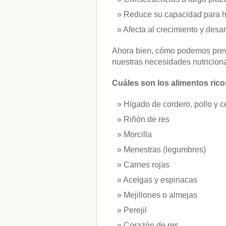
vitaminas
(10)
Reduce su capacidad para ha
Afecta al crecimiento y desarr
" ALT="RSS" /> SUSCRÍBETE
Ahora bien, cómo podemos preve
RSS - Entradas
nuestras necesidades nutricion
ADMINISTRAR
Cuáles son los alimentos ricos
Acceder
Hígado de cordero, pollo y c
Riñón de res
Morcilla
Menestras (legumbres)
Carnes rojas
Acelgas y espinacas
Mejillones o almejas
Perejil
Corazón de res