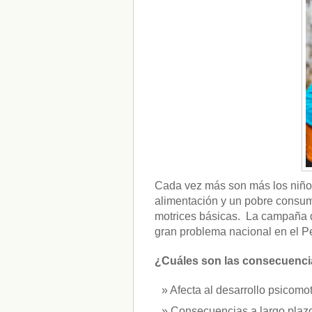
CATEGORÍAS
acido-folico
(4)
alergias
(3)
alimentacion-cancer
(23)
alimentos
(22)
alimentos-perjudiaciales
(17)
alzheimer
(3)
antioxidantes
(6)
beneficios-salud
(53)
calcio
(3)
cerebro
(8)
Cada vez más son más los niño
colesterol
(10)
alimentación y un pobre consumo
corazon
(1)
motrices básicas. La campaña d
diabetes
(6)
gran problema nacional en el Pe
dietas
(10)
embarazo
(11)
niños
(15)
¿Cuáles son las consecuencia
nutricion
(3)
obesidad
(12)
Afecta al desarrollo psicomot
omega-3
(29)
Consecuencias a largo plazo
Sin categoría
(438)