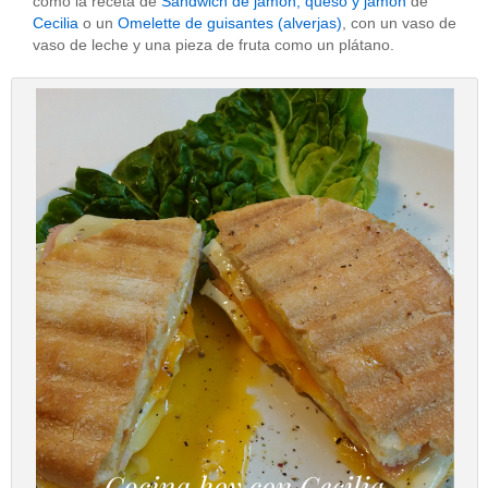
como la receta de
Sandwich de jamón, queso y jamón
de
Cecilia
o un
Omelette de guisantes (alverjas)
, con un vaso de
vaso de leche y una pieza de fruta como un plátano.