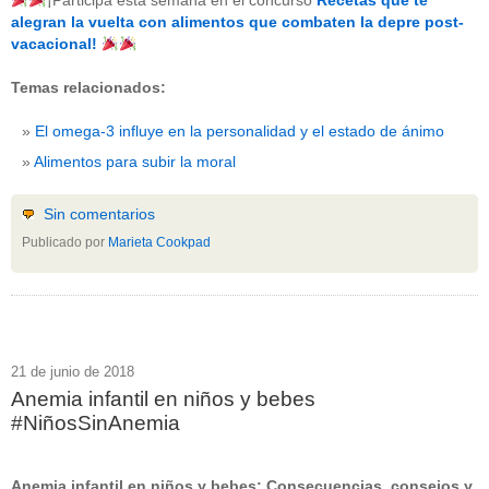
¡Participa esta semana en el concurso
Recetas que te
beneficios-salud
(53)
alegran la vuelta con alimentos que combaten la depre post-
calcio
(3)
vacacional!
cerebro
(8)
colesterol
(10)
Temas relacionados:
corazon
(1)
diabetes
(6)
El omega-3 influye en la personalidad y el estado de ánimo
dietas
(10)
embarazo
(11)
Alimentos para subir la moral
niños
(15)
nutricion
(3)
obesidad
(12)
Sin comentarios
omega-3
(29)
Publicado por
Marieta Cookpad
Sin categoría
(438)
vitaminas
(10)
" ALT="RSS" /> SUSCRÍBETE
RSS - Entradas
21 de junio de 2018
Anemia infantil en niños y bebes
ADMINISTRAR
#NiñosSinAnemia
Acceder
Anemia infantil en niños y bebes: Consecuencias, consejos y