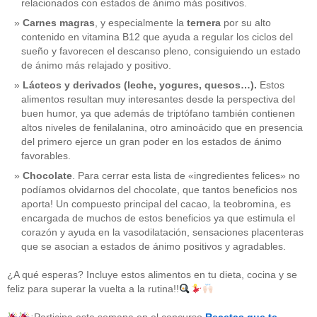
relacionados con estados de ánimo más positivos.
Carnes magras
, y especialmente la
ternera
por su alto
contenido en vitamina B12 que ayuda a regular los ciclos del
sueño y favorecen el descanso pleno, consiguiendo un estado
de ánimo más relajado y positivo.
Lácteos y derivados (leche, yogures, quesos…).
Estos
alimentos resultan muy interesantes desde la perspectiva del
buen humor, ya que además de triptófano también contienen
altos niveles de fenilalanina, otro aminoácido que en presencia
del primero ejerce un gran poder en los estados de ánimo
favorables.
Chocolate
. Para cerrar esta lista de «ingredientes felices» no
podíamos olvidarnos del chocolate, que tantos beneficios nos
aporta! Un compuesto principal del cacao, la teobromina, es
CATEGORÍAS
encargada de muchos de estos beneficios ya que estimula el
corazón y ayuda en la vasodilatación, sensaciones placenteras
acido-folico
(4)
que se asocian a estados de ánimo positivos y agradables.
alergias
(3)
alimentacion-cancer
(23)
¿A qué esperas? Incluye estos alimentos en tu dieta, cocina y se
alimentos
(22)
feliz para superar la vuelta a la rutina!!
alimentos-perjudiaciales
(17)
alzheimer
(3)
antioxidantes
(6)