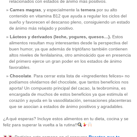
relacionados con estados de ánimo más positivos.
Carnes magras
, y especialmente la
ternera
por su alto
contenido en vitamina B12 que ayuda a regular los ciclos del
sueño y favorecen el descanso pleno, consiguiendo un estado
de ánimo más relajado y positivo.
Lácteos y derivados (leche, yogures, quesos…).
Estos
alimentos resultan muy interesantes desde la perspectiva del
buen humor, ya que además de triptófano también contienen
altos niveles de fenilalanina, otro aminoácido que en presencia
del primero ejerce un gran poder en los estados de ánimo
favorables.
Chocolate
. Para cerrar esta lista de «ingredientes felices» no
podíamos olvidarnos del chocolate, que tantos beneficios nos
aporta! Un compuesto principal del cacao, la teobromina, es
CATEGORÍAS
encargada de muchos de estos beneficios ya que estimula el
corazón y ayuda en la vasodilatación, sensaciones placenteras
acido-folico
(4)
que se asocian a estados de ánimo positivos y agradables.
alergias
(3)
alimentacion-cancer
(23)
¿A qué esperas? Incluye estos alimentos en tu dieta, cocina y se
alimentos
(22)
feliz para superar la vuelta a la rutina!!
alimentos-perjudiaciales
(17)
alzheimer
(3)
antioxidantes
(6)