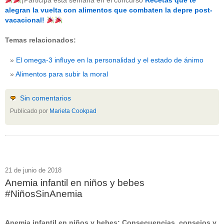
¡Participa esta semana en el concurso
Recetas que te
beneficios-salud
(53)
alegran la vuelta con alimentos que combaten la depre post-
calcio
(3)
vacacional!
cerebro
(8)
colesterol
(10)
Temas relacionados:
corazon
(1)
diabetes
(6)
El omega-3 influye en la personalidad y el estado de ánimo
dietas
(10)
embarazo
(11)
Alimentos para subir la moral
niños
(15)
nutricion
(3)
obesidad
(12)
Sin comentarios
omega-3
(29)
Publicado por
Marieta Cookpad
Sin categoría
(438)
vitaminas
(10)
" ALT="RSS" /> SUSCRÍBETE
RSS - Entradas
21 de junio de 2018
Anemia infantil en niños y bebes
ADMINISTRAR
#NiñosSinAnemia
Acceder
Anemia infantil en niños y bebes: Consecuencias, consejos y