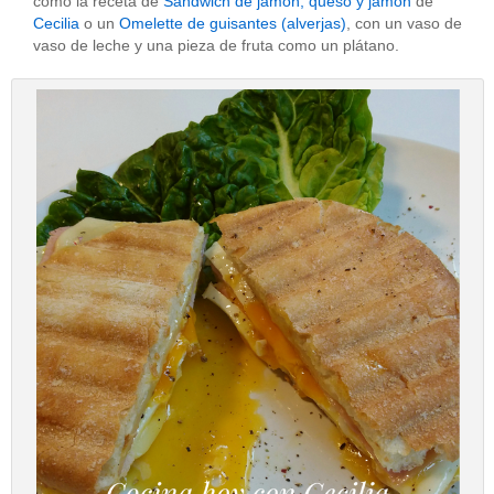
como la receta de
Sandwich de jamón, queso y jamón
de
Cecilia
o un
Omelette de guisantes (alverjas)
, con un vaso de
vaso de leche y una pieza de fruta como un plátano.