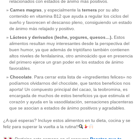
relacionados con estados de ánimo más positivos.
Carnes magras
, y especialmente la
ternera
por su alto
contenido en vitamina B12 que ayuda a regular los ciclos del
sueño y favorecen el descanso pleno, consiguiendo un estado
de ánimo más relajado y positivo.
Lácteos y derivados (leche, yogures, quesos…).
Estos
alimentos resultan muy interesantes desde la perspectiva del
buen humor, ya que además de triptófano también contienen
altos niveles de fenilalanina, otro aminoácido que en presencia
del primero ejerce un gran poder en los estados de ánimo
favorables.
Chocolate
. Para cerrar esta lista de «ingredientes felices» no
podíamos olvidarnos del chocolate, que tantos beneficios nos
aporta! Un compuesto principal del cacao, la teobromina, es
CATEGORÍAS
encargada de muchos de estos beneficios ya que estimula el
corazón y ayuda en la vasodilatación, sensaciones placenteras
acido-folico
(4)
que se asocian a estados de ánimo positivos y agradables.
alergias
(3)
alimentacion-cancer
(23)
¿A qué esperas? Incluye estos alimentos en tu dieta, cocina y se
alimentos
(22)
feliz para superar la vuelta a la rutina!!
alimentos-perjudiaciales
(17)
alzheimer
(3)
antioxidantes
(6)