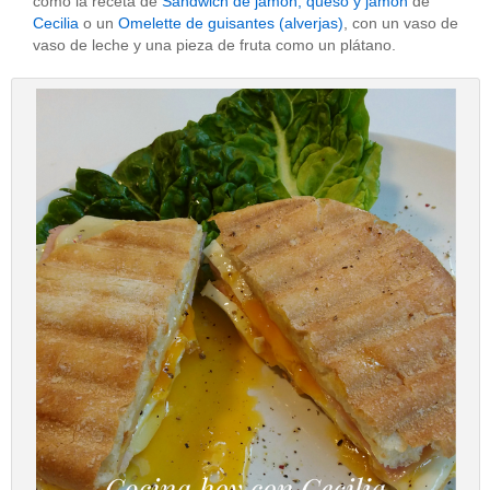
como la receta de
Sandwich de jamón, queso y jamón
de
Cecilia
o un
Omelette de guisantes (alverjas)
, con un vaso de
vaso de leche y una pieza de fruta como un plátano.