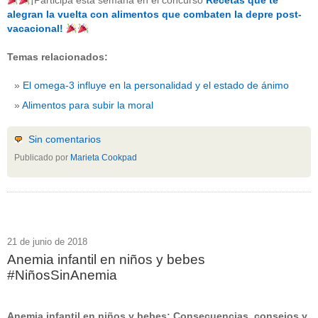
¡Participa esta semana en el concurso
Recetas que te
beneficios-salud
(53)
alegran la vuelta con alimentos que combaten la depre post-
calcio
(3)
vacacional!
cerebro
(8)
colesterol
(10)
Temas relacionados:
corazon
(1)
diabetes
(6)
El omega-3 influye en la personalidad y el estado de ánimo
dietas
(10)
embarazo
(11)
Alimentos para subir la moral
niños
(15)
nutricion
(3)
obesidad
(12)
Sin comentarios
omega-3
(29)
Publicado por
Marieta Cookpad
Sin categoría
(438)
vitaminas
(10)
" ALT="RSS" /> SUSCRÍBETE
RSS - Entradas
21 de junio de 2018
Anemia infantil en niños y bebes
ADMINISTRAR
#NiñosSinAnemia
Acceder
Anemia infantil en niños y bebes: Consecuencias, consejos y