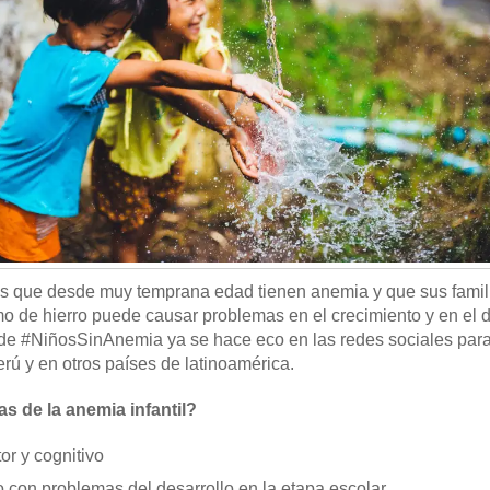
s que desde muy temprana edad tienen anemia y que sus famil
 de hierro puede causar problemas en el crecimiento y en el d
e #NiñosSinAnemia ya se hace eco en las redes sociales para 
rú y en otros países de latinoamérica.
s de la anemia infantil?
or y cognitivo
 con problemas del desarrollo en la etapa escolar.