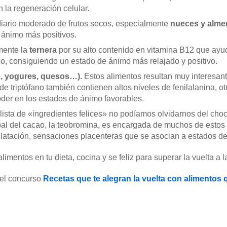
 la regeneración celular.
iario moderado de frutos secos, especialmente
nueces y alme
 ánimo más positivos.
mente la
ternera
por su alto contenido en vitamina B12 que ayud
o, consiguiendo un estado de ánimo más relajado y positivo.
e, yogures, quesos…).
Estos alimentos resultan muy interesant
 triptófano también contienen altos niveles de fenilalanina, o
oder en los estados de ánimo favorables.
a lista de «ingredientes felices» no podíamos olvidarnos del cho
al del cacao, la teobromina, es encargada de muchos de estos 
latación, sensaciones placenteras que se asocian a estados de
mentos en tu dieta, cocina y se feliz para superar la vuelta a la
 el concurso
Recetas que te alegran la vuelta con alimentos