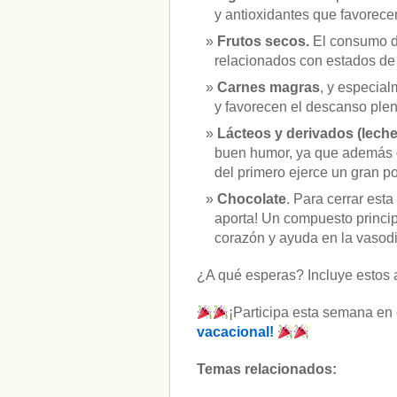
y antioxidantes que favorecen
Frutos secos.
El consumo d
relacionados con estados de
Carnes magras
, y especial
y favorecen el descanso plen
Lácteos y derivados (lech
buen humor, ya que además de
del primero ejerce un gran p
Chocolate
. Para cerrar est
aporta! Un compuesto princip
corazón y ayuda en la vasodi
¿A qué esperas? Incluye estos ali
¡Participa esta semana en
vacacional!
Temas relacionados: