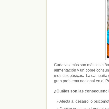
CATEGORÍAS
acido-folico
(4)
alergias
(3)
alimentacion-cancer
(23)
alimentos
(22)
alimentos-perjudiaciales
(17)
alzheimer
(3)
antioxidantes
(6)
beneficios-salud
(53)
calcio
(3)
cerebro
(8)
Cada vez más son más los niño
colesterol
(10)
alimentación y un pobre consumo
corazon
(1)
motrices básicas. La campaña d
diabetes
(6)
gran problema nacional en el Pe
dietas
(10)
embarazo
(11)
niños
(15)
¿Cuáles son las consecuencia
nutricion
(3)
obesidad
(12)
Afecta al desarrollo psicomot
omega-3
(29)
Consecuencias a largo plazo
Sin categoría
(438)