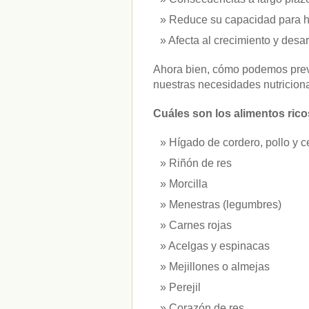
vitaminas
(10)
Reduce su capacidad para ha
Afecta al crecimiento y desarr
" ALT="RSS" /> SUSCRÍBETE
Ahora bien, cómo podemos preve
RSS - Entradas
nuestras necesidades nutricion
ADMINISTRAR
Cuáles son los alimentos ricos
Acceder
Hígado de cordero, pollo y c
Riñón de res
Morcilla
Menestras (legumbres)
Carnes rojas
Acelgas y espinacas
Mejillones o almejas
Perejil
Corazón de res