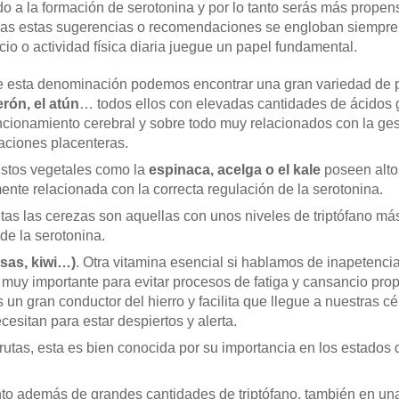
do a la formación de serotonina y por lo tanto serás más prope
das estas sugerencias o recomendaciones se engloban siempre d
cio o actividad física diaria juegue un papel fundamental.
e esta denominación podemos encontrar una gran variedad de
erón, el atún
… todos ellos con elevadas cantidades de ácidos
uncionamiento cerebral y sobre todo muy relacionados con la ges
uaciones placenteras.
Estos vegetales como la
espinaca, acelga o el kale
poseen altos
ente relacionada con la correcta regulación de la serotonina.
rutas las cerezas son aquellas con unos niveles de triptófano má
de la serotonina.
esas, kiwi…)
. Otra vitamina esencial si hablamos de inapetenci
 muy importante para evitar procesos de fatiga y cansancio pro
un gran conductor del hierro y facilita que llegue a nuestras c
cesitan para estar despiertos y alerta.
frutas, esta es bien conocida por su importancia en los estados
nto además de grandes cantidades de triptófano, también en una