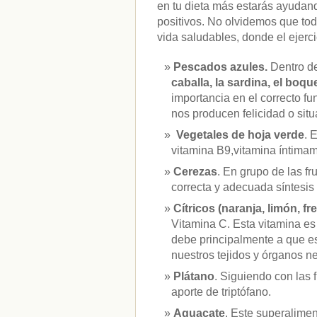
en tu dieta más estarás ayudan
positivos. No olvidemos que to
vida saludables, donde el ejerci
Pescados azules.
Dentro d
caballa, la sardina, el boqu
importancia en el correcto f
nos producen felicidad o sit
Vegetales de hoja verde
. 
vitamina B9,vitamina íntimam
Cerezas
. En grupo de las f
correcta y adecuada síntesis 
Cítricos (naranja, limón, fr
Vitamina C. Esta vitamina es
debe principalmente a que es 
nuestros tejidos y órganos ne
Plátano
. Siguiendo con las 
aporte de triptófano.
Aguacate
. Este superalime