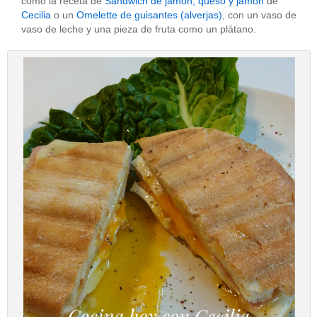
como la receta de
Sandwich de jamón, queso y jamón
de
Cecilia
o un
Omelette de guisantes (alverjas)
, con un vaso de
vaso de leche y una pieza de fruta como un plátano.