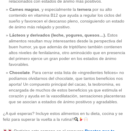
relacionados con estados de ánimo más positivos.
Carnes magras
, y especialmente la
ternera
por su alto
contenido en vitamina B12 que ayuda a regular los ciclos del
sueño y favorecen el descanso pleno, consiguiendo un estado
de ánimo más relajado y positivo.
Lácteos y derivados (leche, yogures, quesos…).
Estos
alimentos resultan muy interesantes desde la perspectiva del
buen humor, ya que además de triptófano también contienen
altos niveles de fenilalanina, otro aminoácido que en presencia
del primero ejerce un gran poder en los estados de ánimo
favorables.
Chocolate
. Para cerrar esta lista de «ingredientes felices» no
podíamos olvidarnos del chocolate, que tantos beneficios nos
aporta! Un compuesto principal del cacao, la teobromina, es
CATEGORÍAS
encargada de muchos de estos beneficios ya que estimula el
corazón y ayuda en la vasodilatación, sensaciones placenteras
acido-folico
(4)
que se asocian a estados de ánimo positivos y agradables.
alergias
(3)
alimentacion-cancer
(23)
¿A qué esperas? Incluye estos alimentos en tu dieta, cocina y se
alimentos
(22)
feliz para superar la vuelta a la rutina!!
alimentos-perjudiaciales
(17)
alzheimer
(3)
antioxidantes
(6)