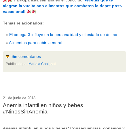
¡Participa esta semana en el concurso
Recetas que te
beneficios-salud
(53)
alegran la vuelta con alimentos que combaten la depre post-
calcio
(3)
vacacional!
cerebro
(8)
colesterol
(10)
Temas relacionados:
corazon
(1)
diabetes
(6)
El omega-3 influye en la personalidad y el estado de ánimo
dietas
(10)
embarazo
(11)
Alimentos para subir la moral
niños
(15)
nutricion
(3)
obesidad
(12)
Sin comentarios
omega-3
(29)
Publicado por
Marieta Cookpad
Sin categoría
(438)
vitaminas
(10)
" ALT="RSS" /> SUSCRÍBETE
RSS - Entradas
21 de junio de 2018
Anemia infantil en niños y bebes
ADMINISTRAR
#NiñosSinAnemia
Acceder
Anemia infantil en niños y bebes: Consecuencias, consejos y